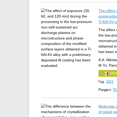
The effect
composition
Ti-6Al-4V a
The effect 
the low-pr
microstruc
obtained in
has been e
A.A. Nikol
M.Yu. Panc
PD
Год:
2023
Раздел:
По
Molecular d
of nickel n