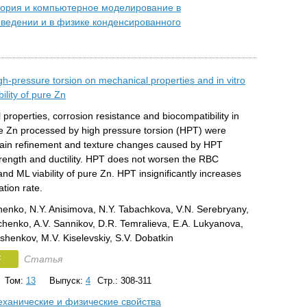
ория и компьютерное моделирование в
ведении и в физике конденсированного
igh-pressure torsion on mechanical properties and in vitro
ility of pure Zn
properties, corrosion resistance and biocompatibility in
ure Zn processed by high pressure torsion (HPT) were
rain refinement and texture changes caused by HPT
trength and ductility. HPT does not worsen the RBC
nd ML viability of pure Zn. HPT insignificantly increases
tion rate.
nenko, N.Y. Anisimova, N.Y. Tabachkova, V.N. Serebryany,
chenko, A.V. Sannikov, D.R. Temralieva, E.A. Lukyanova,
shenkov, M.V. Kiselevskiy, S.V. Dobatkin
F
Статья
Том:
13
Выпуск:
4
Стр.: 308-311
ханические и физические свойства