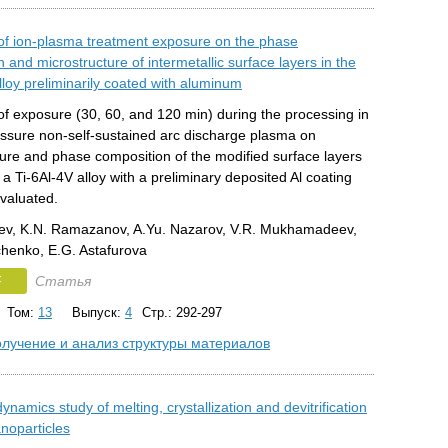
 of ion-plasma treatment exposure on the phase
 and microstructure of intermetallic surface layers in the
lloy preliminarily coated with aluminum
of exposure (30, 60, and 120 min) during the processing in
essure non-self-sustained arc discharge plasma on
ture and phase composition of the modified surface layers
 a Ti-6Al-4V alloy with a preliminary deposited Al coating
valuated.
aev, K.N. Ramazanov, A.Yu. Nazarov, V.R. Mukhamadeev,
henko, E.G. Astafurova
F
Статья
Том:
13
Выпуск:
4
Стр.: 292-297
лучение и анализ структуры материалов
ynamics study of melting, crystallization and devitrification
anoparticles