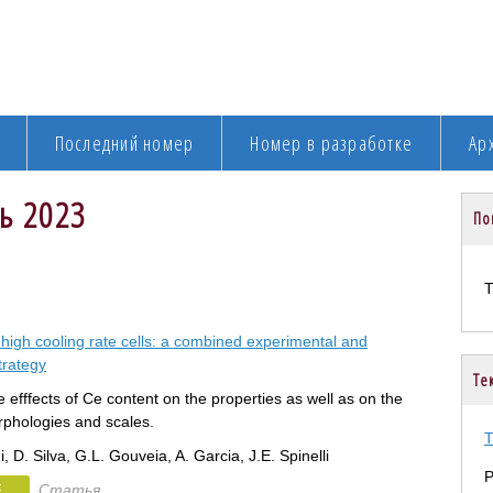
Последний номер
Номер в разработке
Ар
рь 2023
По
 high cooling rate cells: a combined experimental and
trategy
Те
e efffects of Ce content on the properties as well as on the
phologies and scales.
Т
i, D. Silva, G.L. Gouveia, A. Garcia, J.E. Spinelli
Р
F
Статья