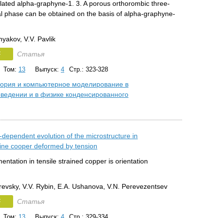
alated alpha-graphyne-1. 3. A porous orthorombic three-
l phase can be obtained on the basis of alpha-graphyne-
yakov, V.V. Pavlik
F
Статья
Том:
13
Выпуск:
4
Стр.: 323-328
ория и компьютерное моделирование в
ведении и в физике конденсированного
-dependent evolution of the microstructure in
line cooper deformed by tension
entation in tensile strained copper is orientation
orevsky, V.V. Rybin, E.A. Ushanova, V.N. Perevezentsev
F
Статья
Том:
13
Выпуск:
4
Стр.: 329-334