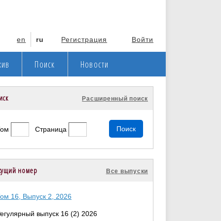
en
ru
Регистрация
Войти
хив
Поиск
Новости
иск
Расширенный поиск
Том
Страница
кущий номер
Все выпуски
ом 16, Выпуск 2, 2026
егулярный выпуск 16 (2) 2026