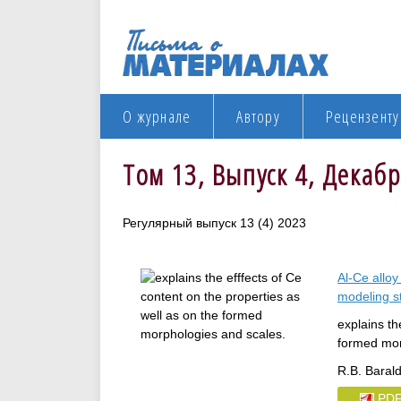
О журнале
Автору
Рецензенту
Том 13, Выпуск 4, Декаб
Регулярный выпуск 13 (4) 2023
Al-Ce alloy
modeling s
explains th
formed mor
R.B. Barald
PD