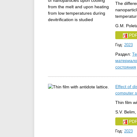
The differe
nanopartic
temperature
G.M. Poleta
PD
Год:
2023
Раздел:
Те
материало
состояния
Effect of di
computer s
Thin film wi
S.V. Belim,
PD
Год:
2023