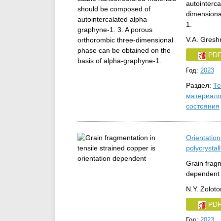
autointerc
dimensiona
1.
V.A. Greshn
PD
Год:
2023
Раздел:
Те
материало
состояния
Orientation
polycrystal
Grain fragm
dependent
N.Y. Zolot
PD
Год:
2023