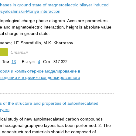
hases in ground state of magnetoelectric bilayer induced
zyaloshinskii-Moriya interaction
 topological charge phase diagram. Axes are parameters
 and magnetoelectric interaction, height is absolute value
cal charge in ground state.
anov, I.F. Sharafullin, M.K. Kharrasov
F
Статья
Том:
13
Выпуск:
4
Стр.: 317-322
ория и компьютерное моделирование в
ведении и в физике конденсированного
s of the structure and properties of autointercalated
ayers
etical study of new autointercalated carbon compounds
m hexagonal graphyne layers has been performed. 2. The
e nanostructured materials should be composed of