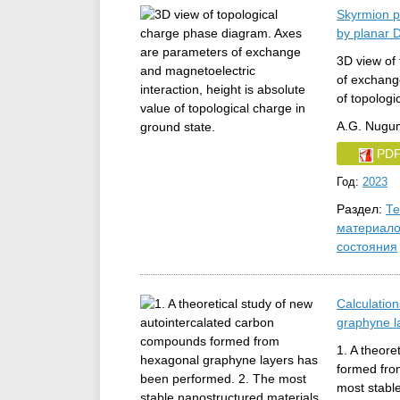
Skyrmion p
by planar D
3D view of
of exchange
of topologi
A.G. Nugum
PD
Год:
2023
Раздел:
Те
материало
состояния
Calculation
graphyne l
1. A theor
formed fro
most stabl