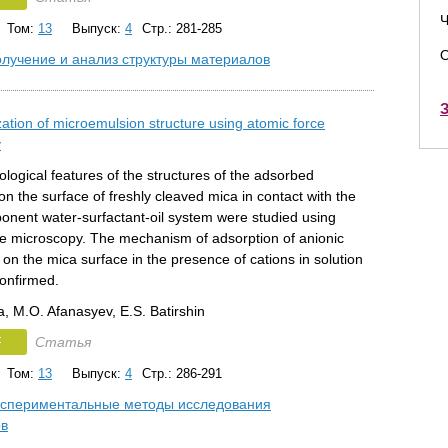
Ч
Том:
13
Выпуск:
4
Стр.: 281-285
О
лучение и анализ структуры материалов
З
ation of microemulsion structure using atomic force
y
ogical features of the structures of the adsorbed
n the surface of freshly cleaved mica in contact with the
onent water-surfactant-oil system were studied using
ce microscopy. The mechanism of adsorption of anionic
 on the mica surface in the presence of cations in solution
onfirmed.
, M.O. Afanasyev, E.S. Batirshin
F
Статья
Том:
13
Выпуск:
4
Стр.: 286-291
спериментальные методы исследования
ов