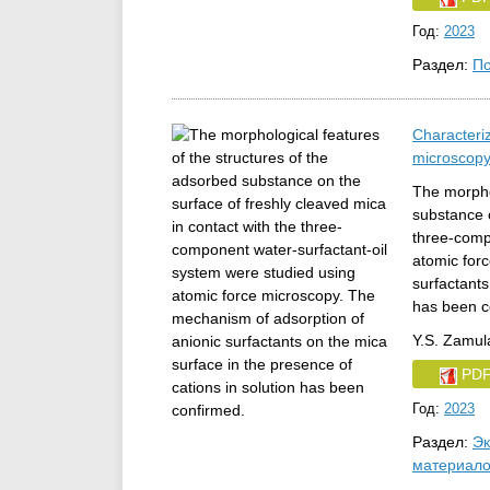
Год:
2023
Раздел:
По
Characteriz
microscop
The morphol
substance o
three-comp
atomic for
surfactants
has been c
Y.S. Zamula
PD
Год:
2023
Раздел:
Эк
материал