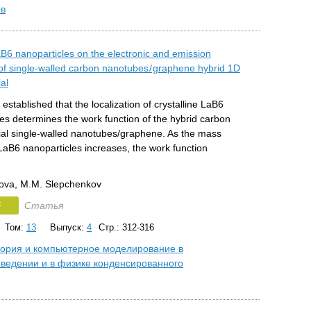
ов
aB6 nanoparticles on the electronic and emission
of single-walled carbon nanotubes / graphene hybrid 1D
al
 established that the localization of crystalline LaB6
es determines the work function of the hybrid carbon
al single-walled nanotubes/graphene. As the mass
 LaB6 nanoparticles increases, the work function
ova, M.M. Slepchenkov
F
Статья
Том:
13
Выпуск:
4
Стр.: 312-316
ория и компьютерное моделирование в
ведении и в физике конденсированного