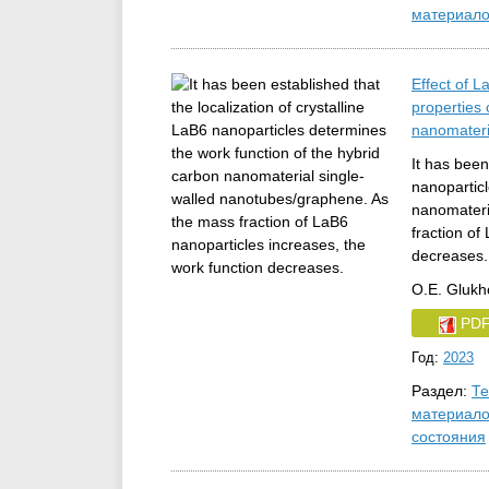
материал
Effect of L
properties 
nanomateri
It has been
nanoparticl
nanomateri
fraction of
decreases.
O.E. Glukh
PD
Год:
2023
Раздел:
Те
материало
состояния