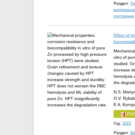
Раздел:
Те
материало
состояния
Effect of h
biocompatib
Mechanical 
vitro of p
studied. G
increase s
hemolysis a
the degrada
N.S. Marty
O.V. Rybal
E.A. Kornju
PD
Год:
2023
Раздел:
Ме