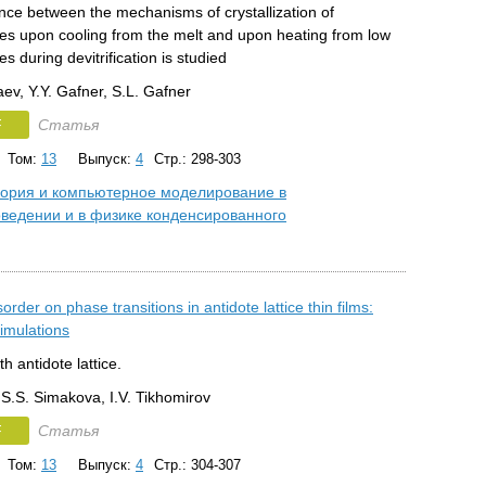
nce between the mechanisms of crystallization of
les upon cooling from the melt and upon heating from low
s during devitrification is studied
ev, Y.Y. Gafner, S.L. Gafner
F
Статья
Том:
13
Выпуск:
4
Стр.: 298-303
ория и компьютерное моделирование в
ведении и в физике конденсированного
sorder on phase transitions in antidote lattice thin films:
imulations
th antidote lattice.
 S.S. Simakova, I.V. Tikhomirov
F
Статья
Том:
13
Выпуск:
4
Стр.: 304-307