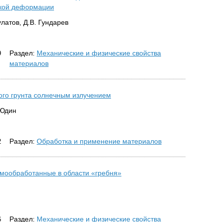
ской деформации
улатов, Д.В. Гундарев
Раздел:
Механические и физические свойства
9
материалов
ого грунта солнечным излучением
 Юдин
Раздел:
Обработка и применение материалов
2
мообработанные в области «гребня»
Раздел:
Механические и физические свойства
6