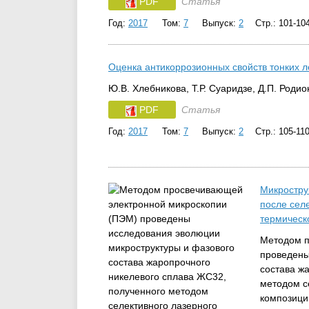
PDF
Статья
Год:
2017
Том:
7
Выпуск:
2
Стр.: 101-10
Оценка антикоррозионных свойств тонких л
Ю.В. Хлебникова, Т.Р. Суаридзе, Д.П. Родио
PDF
Статья
Год:
2017
Том:
7
Выпуск:
2
Стр.: 105-11
Микростру
после сел
термическ
Методом п
проведены
состава ж
методом с
композици