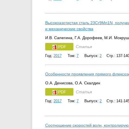
Высокоазотистая сталь 23Cr9Мn1N, получе
и механические свойства
И.В. Сапегина, Г.А. Дорофеев, М.И. Мокруш
PDF
Статья
Год:
2017
Том:
7
Выпуск:
2
Стр.: 137-14
Особенности проявления прямого флексоэф
О.А. Денисова, О.А. Скалдин
PDF
Статья
Год:
2017
Том:
7
Выпуск:
2
Стр.: 141-14
Соотношение скоростей волн, контролирую