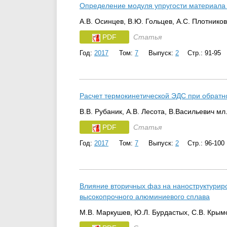
Определение модуля упругости материала 
А.В. Осинцев, В.Ю. Гольцев, А.С. Плотников
PDF
Статья
Год:
2017
Том:
7
Выпуск:
2
Стр.: 91-95
Расчет термокинетической ЭДС при обратн
В.В. Рубаник, А.В. Лесота, В.Васильевич мл
PDF
Статья
Год:
2017
Том:
7
Выпуск:
2
Стр.: 96-100
Влияние вторичных фаз на наноструктурир
высокопрочного алюминиевого сплава
М.В. Маркушев, Ю.Л. Бурдастых, С.В. Крым