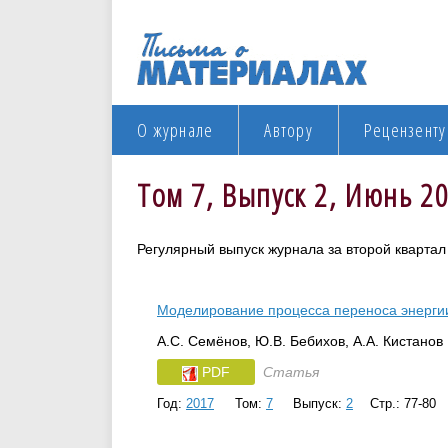
О журнале
Автору
Рецензенту
Том 7, Выпуск 2, Июнь 2
Регулярный выпуск журнала за второй квартал
Моделирование процесса переноса энергии
А.С. Семёнов, Ю.В. Бебихов, А.А. Кистанов
PDF
Статья
Год:
2017
Том:
7
Выпуск:
2
Стр.: 77-80