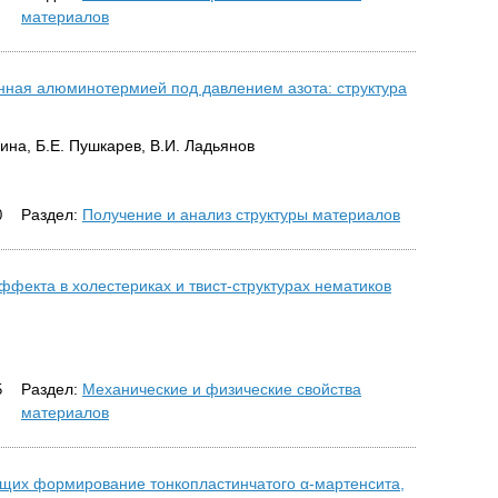
материалов
нная алюминотермией под давлением азота: структура
ина, Б.Е. Пушкарев, В.И. Ладьянов
Раздел:
Получение и анализ структуры материалов
0
фекта в холестериках и твист-структурах нематиков
Раздел:
Механические и физические свойства
5
материалов
щих формирование тонкопластинчатого α-мартенсита,