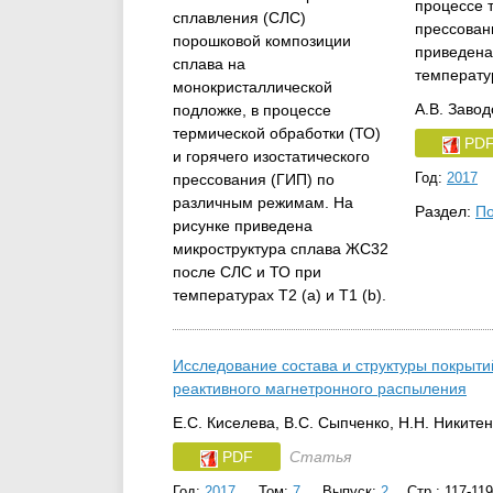
процессе т
прессован
приведена
температур
А.В. Завод
PD
Год:
2017
Раздел:
По
Исследование состава и структуры покрыти
реактивного магнетронного распыления
Е.С. Киселева, В.С. Сыпченко, Н.Н. Никитен
PDF
Статья
Год:
2017
Том:
7
Выпуск:
2
Стр.: 117-119