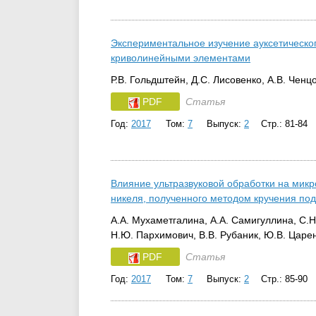
Экспериментальное изучение ауксетическог
криволинейными элементами
Р.В. Гольдштейн, Д.С. Лисовенко, А.В. Ченц
PDF
Статья
Год:
2017
Том:
7
Выпуск:
2
Стр.: 81-84
Влияние ультразвуковой обработки на микр
никеля, полученного методом кручения по
А.А. Мухаметгалина, А.А. Самигуллина, С.Н.
Н.Ю. Пархимович, В.В. Рубаник, Ю.В. Царе
PDF
Статья
Год:
2017
Том:
7
Выпуск:
2
Стр.: 85-90