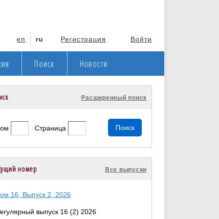
en
ru
Регистрация
Войти
хив
Поиск
Новости
иск
Расширенный поиск
Том
Страница
кущий номер
Все выпуски
ом 16, Выпуск 2, 2026
егулярный выпуск 16 (2) 2026