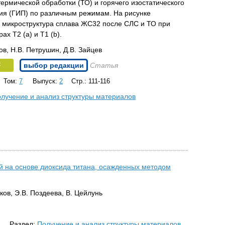
ермической обработки (ТО) и горячего изостатического
ия (ГИП) по различным режимам. На рисунке
 микроструктура сплава ЖС32 после СЛС и ТО при
ах T2 (a) и T1 (b).
ов, Н.В. Петрушин, Д.В. Зайцев
F
выбор редакции
Статья
Том:
7
Выпуск:
2
Стр.: 111-116
лучение и анализ структуры материалов
й на основе диоксида титана, осажденных методом
ков, Э.В. Поздеева, В. Цейлунь
Раздел:
Получение и анализ структуры материалов