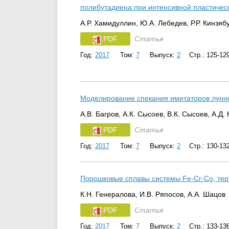
полибутадиена при интенсивной пластиче
А.Р. Хамидуллин, Ю.А. Лебедев, Р.Р. Кинзяб
PDF
Статья
Год:
2017
Том:
7
Выпуск:
2
Стр.: 125-12
Моделирование спекания имитаторов лунн
А.В. Багров, А.К. Сысоев, В.К. Сысоев, А.Д.
PDF
Статья
Год:
2017
Том:
7
Выпуск:
2
Стр.: 130-13
Порошковые сплавы системы Fe-Cr-Co, тер
К.Н. Генералова, И.В. Ряпосов, А.А. Шацов
PDF
Статья
Год:
2017
Том:
7
Выпуск:
2
Стр.: 133-13