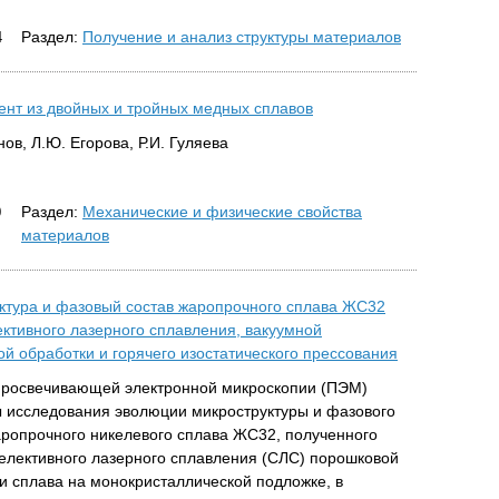
Раздел:
Получение и анализ структуры материалов
4
ент из двойных и тройных медных сплавов
нов, Л.Ю. Егорова, Р.И. Гуляева
Раздел:
Механические и физические свойства
0
материалов
ктура и фазовый состав жаропрочного сплава ЖС32
ективного лазерного сплавления, вакуумной
ой обработки и горячего изостатического прессования
росвечивающей электронной микроскопии (ПЭМ)
 исследования эволюции микроструктуры и фазового
аропрочного никелевого сплава ЖС32, полученного
елективного лазерного сплавления (СЛС) порошковой
и сплава на монокристаллической подложке, в