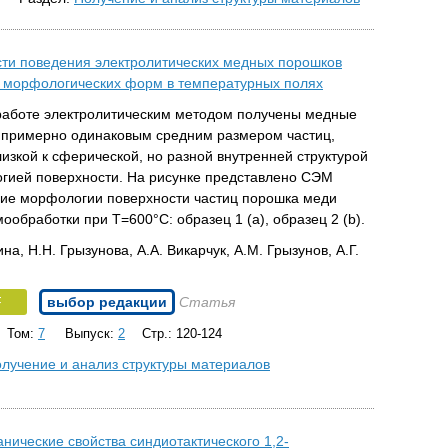
ти поведения электролитических медных порошков
 морфологических форм в температурных полях
работе электролитическим методом получены медные
 примерно одинаковым средним размером частиц,
изкой к сферической, но разной внутренней структурой
гией поверхности. На рисунке представлено СЭМ
ие морфологии поверхности частиц порошка меди
ообработки при Т=600°С: образец 1 (a), образец 2 (b).
ина, Н.Н. Грызунова, А.А. Викарчук, А.М. Грызунов, А.Г.
F
выбор редакции
Статья
Том:
7
Выпуск:
2
Стр.: 120-124
лучение и анализ структуры материалов
нические свойства синдиотактического 1,2-