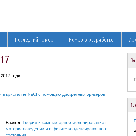
Последний номер
Номер в разработке
Ар
017
По
 2017 года
 в кристалле NaCl с помощью дискретных бризеров
Те
Т
Раздел:
Теория и компьютерное моделирование в
материаловедении и в физике конденсированного
Р
состояния