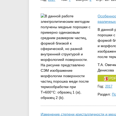
Особеннос
различных
В данной 
порошки с
формой бл
и морфоло
изображен
после терм
Т.А. Овечк
Денисова
PD
Год:
2017
Раздел:
По
Изменение степени кристалличности и меха