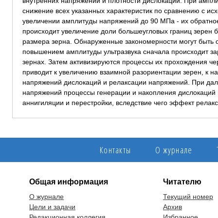
внутренних напряжений и плотности дислокаций. При ампл
снижение всех указанных характеристик по сравнению с и
увеличении амплитуды напряжений до 90 МПа - их обратно
происходит увеличение доли большеугловых границ зерен б
размера зерна. Обнаруженные закономерности могут быть
повышением амплитуды ультразвука сначала происходит за
зернах. Затем активизируются процессы их прохождения чер
приводит к увеличению взаимной разориентации зерен, к н
напряжений дислокаций и релаксации напряжений. При да
напряжений процессы генерации и накопления дислокаций
аннигиляции и перестройки, вследствие чего эффект релакс
Контакты
О журнале
Общая информация
Читателю
О журнале
Текущий номер
Цели и задачи
Архив
Редакционная коллегия
Избранное