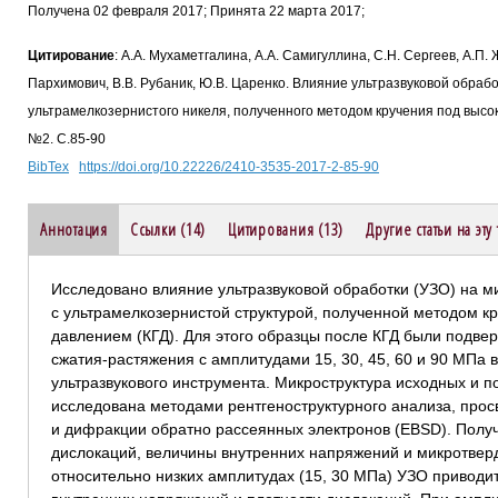
Получена 02 февраля 2017; Принята 22 марта 2017;
Цитирование
: А.А. Мухаметгалина, А.А. Самигуллина, С.Н. Сергеев, А.П.
Пархимович, В.В. Рубаник, Ю.В. Царенко. Влияние ультразвуковой обраб
ультрамелкозернистого никеля, полученного методом кручения под высок
№2. С.85-90
BibTex
https://doi.org/10.22226/2410-3535-2017-2-85-90
Аннотация
Ссылки (14)
Цитирования (13)
Другие статьи на эту
Исследовано влияние ультразвуковой обработки (УЗО) на м
с ультрамелкозернистой структурой, полученной методом к
давлением (КГД). Для этого образцы после КГД были подв
сжатия-растяжения с амплитудами 15, 30, 45, 60 и 90 МПа
ультразвукового инструмента. Микроструктура исходных и 
исследована методами рентгеноструктурного анализа, про
и дифракции обратно рассеянных электронов (EBSD). Полу
дислокаций, величины внутренних напряжений и микротверд
относительно низких амплитудах (15, 30 МПа) УЗО приводит