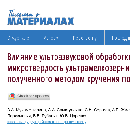
О журнале
Автору
Рецензенту
Последн
Влияние ультразвуковой обработки
микротвердость ультрамелкозерни
полученного методом кручения п
А.А. Мухаметгалина, А.А. Самигуллина, С.Н. Сергеев, А.П. Жил
Пархимович, В.В. Рубаник, Ю.В. Царенко
показать трудоустройства и электронную почту