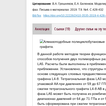
Цитирование
: В.А. Грешняков, Е.А. Беленков. Моде
фаз. Письма о материалах. 2019. Т.9. №4. С.428-432
BibTex
https://doi.org/10.22226/2410-3535-2019-4-428
Аннотация
Ссылки (19)
Другие статьи на эту т
В данной работе методом теории функцио
способов получения двух полиморфных ра
LA5. Расчеты были выполнены в приближе
приближении. Установлено, что структуры
основе следующих слоевых предшественник
графена L4-8. Тетрагональная фаза LA3 мо
упаковкой AA при давлениях от 59 до 67 Г
сжатии тетрагонального графита L4-8 AB в
фаза LA5 может быть получена из ромбичес
диапазонах давлений от 64 до 71 ГПа и от 
быть сформирована при сжатии тетрагональ