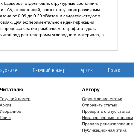
х барьеров, отделяющих структурные состояния,
 LA5, от состояний, соответствующих различным
зоне от 0.09 до 0.29 эВ/атом и свидетельствуют о
ловиях. Для экспериментальной идентификации
 процессе сжатия ромбического графита вдоль
считан ряд рентгенограмм углеродного материала, в
 журнале
Текущий номер
Архив
Поиск
Читателю
Автору
Текущий номер
Оформление статьи
Архив
Отправить статью
Избранное
Проверить статус статьи
Поиск
Незавершенные отправки
Правила рецензирования
Публикационная этика