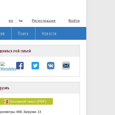
en
ru
Регистрация
Войти
хив
Поиск
Новости
делиться этой статьей
рузить
Основной текст (PDF)
росмотры: 668; Загрузки: 13