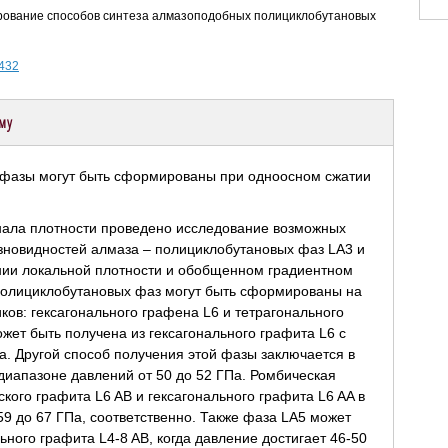
лирование способов синтеза алмазоподобных полициклобутановых
-432
ему
нала плотности проведено исследование возможных
зновидностей алмаза – полициклобутановых фаз LA3 и
нии локальной плотности и обобщенном градиентном
 полициклобутановых фаз могут быть сформированы на
ов: гексагонального графена L6 и тетрагонального
жет быть получена из гексагонального графита L6 с
Па. Другой способ получения этой фазы заключается в
 диапазоне давлений от 50 до 52 ГПа. Ромбическая
кого графита L6 AB и гексагонального графита L6 AA в
59 до 67 ГПа, соответственно. Также фаза LA5 может
ного графита L4-8 AB, когда давление достигает 46-50