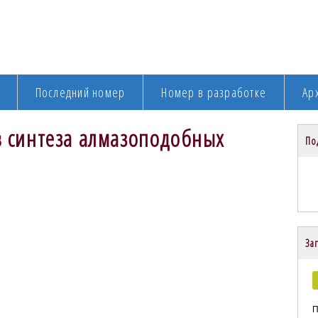
Последний номер
Номер в разработке
Ар
 синтеза алмазоподобных
По
Заг
П