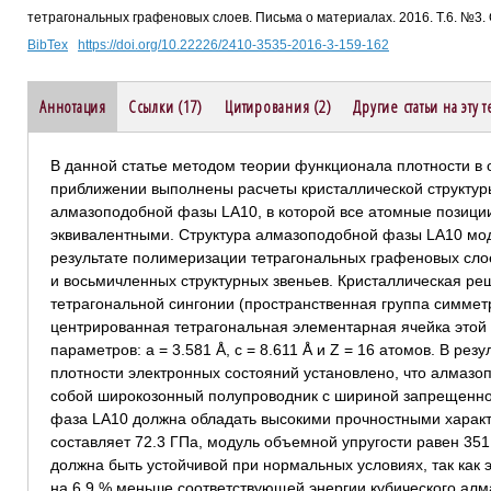
тетрагональных графеновых слоев. Письма о материалах. 2016. Т.6. №3.
BibTex
https://doi.org/10.22226/2410-3535-2016-3-159-162
Аннотация
Ссылки (17)
Цитирования (2)
Другие статьи на эту 
В данной статье методом теории функционала плотности в
приближении выполнены расчеты кристаллической структуры
алмазоподобной фазы LA10, в которой все атомные позици
эквивалентными. Структура алмазоподобной фазы LA10 мод
результате полимеризации тетрагональных графеновых сло
и восьмичленных структурных звеньев. Кристаллическая ре
тетрагональной сингонии (пространственная группа симмет
центрированная тетрагональная элементарная ячейка это
параметров: a = 3.581 Å, c = 8.611 Å и Z = 16 атомов. В рез
плотности электронных состояний установлено, что алмазо
собой широкозонный полупроводник c шириной запрещенной з
фаза LA10 должна обладать высокими прочностными характ
составляет 72.3 ГПа, модуль объемной упругости равен 351
должна быть устойчивой при нормальных условиях, так как 
на 6.9 % меньше соответствующей энергии кубического алм