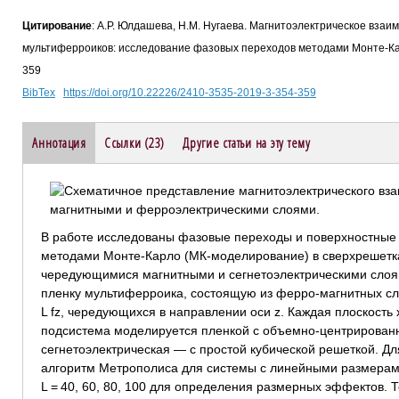
Цитирование
: А.Р. Юлдашева, Н.М. Нугаева. Магнитоэлектрическое вза
мультиферроиков: исследование фазовых переходов методами Монте-Карл
359
BibTex
https://doi.org/10.22226/2410-3535-2019-3-354-359
Аннотация
Ссылки (23)
Другие статьи на эту тему
В работе исследованы фазовые переходы и поверхностные
методами Монте-Карло (МК-моделирование) в сверхрешетк
чередующимися магнитными и сегнетоэлектрическими сло
пленку мультиферроика, состоящую из ферро-магнитных сл
L fz, чередующихся в направлении оси z. Каждая плоскость 
подсистема моделируется пленкой с объемно-центрированн
сегнетоэлектрическая — с простой кубической решеткой. 
алгоритм Метрополиса для системы с линейными размерами L
L = 40, 60, 80, 100 для определения размерных эффектов.