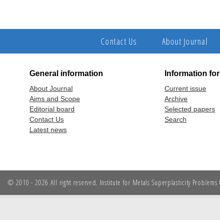
Contact Us
About Journal
General information
Information fo
About Journal
Current issue
Aims and Scope
Archive
Editorial board
Selected papers
Contact Us
Search
Latest news
© 2010 - 2026 All right reserved. Institute for Metals Superplasticity Problem