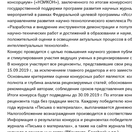
консорциум» («НЭИКОН»), заключенного по итогам конкурсного
государственной поддержки программ развития научных журна
мероприятий в рамках Федеральной целевой программы «Иссл
направлениям развития научно-технологического комплекса Ро
«Разработка и внедрение инструментов демонстрации и попул
научно-технических работ и достижений в образовании и нау
положительной оценки в освещении актуальных процессов в о
интеллектуальных технологий».
Конкурс проводится с целью повышения научного уровня публ
и стимулирования участия ведущих ученых в рецензировании с
В конкурсе участвуют все рецензенты, представившие свои рец
15.09.2019 г., за исключением главного редактора и его замест
Основными критериями оценки конкурсных работ являются: ко
полнота и глубина анализа рецензируемых статей; обоснованн
рекомендаций авторам; соблюдение сроков представления рец
Итоги конкурса будут подведены до 30.09.2019 г. По итогам ко
рецензента года без градации места. Каждому победителю ко
года журнала «Письма о материалах», выплачивается денежно
Налогообложение вознаграждения производится в соответстви
Информация о результатах конкурса и рецензентах-победителя
журнала «Письма о материалах», а также на сайте журнала https