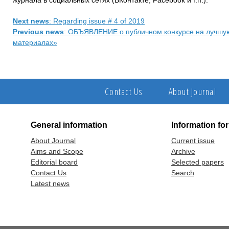
журнала в социальных сетях (ВКонтакте, Facebook и т.п.).
Next news
: Regarding issue # 4 of 2019
Previous news
: ОБЪЯВЛЕНИЕ о публичном конкурсе на лучшую
материалах»
Contact Us
About Journal
General information
Information fo
About Journal
Current issue
Aims and Scope
Archive
Editorial board
Selected papers
Contact Us
Search
Latest news