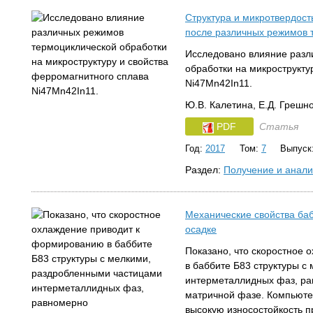
Структура и микротвердост
после различных режимов 
Исследовано влияние разл
обработки на микрострукту
Ni47Mn42In11.
Ю.В. Калетина, Е.Д. Грешн
PDF
Статья
Год:
2017
Том:
7
Выпуск
Раздел:
Получение и анали
Механические свойства баб
осадке
Показано, что скоростное
в баббите Б83 структуры с
интерметаллидных фаз, р
матричной фазе. Компьюте
высокую износостойкость п