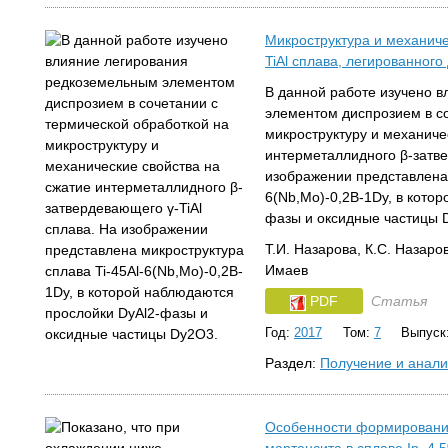
Микроструктура и механиче
TiAl сплава, легированног
В данной работе изучено 
элементом диспрозием в со
микроструктуру и механиче
интерметаллидного β-затве
изображении представлена 
6(Nb,Mo)-0,2B-1Dy, в кото
фазы и оксидные частицы 
Т.И. Назарова, К.С. Назаров
Имаев
PDF
Статья
Год:
2017
Том:
7
Выпуск
Раздел:
Получение и анали
Особенности формирования