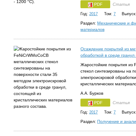
PDF
Статья
Год:
2017
Том:
7
Выпуск
Раздел:
Механические и фи
материалов
Осаждение покрытий из мет
обработкой в среде грану
Жаростойкие покрытия из
стекол синтезированы на п
электроискровой обработки
кристаллических материало
А.А. Бурков
PDF
Статья
Год:
2017
Том:
7
Выпуск
Раздел:
Получение и анали