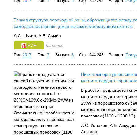
Раздел:
Получ
Год:
2017
Том:
7
Выпуск:
3
Стр.: 239-243
Тонкая структура переходной зоны, образующаяся между ра
самораспространяющемся высокотемпературном синтезе
А.С. Щукин, А.Е. Сычёв
PDF
Статья
Раздел:
Получ
Год:
2017
Том:
7
Выпуск:
3
Стр.: 244-248
Низкотемпературное спекан
магнитотвердого порошков
В работе предлагается спо
магнитотвердого материа
2%W из порошкового сырья
метода является пониженн
прессовок (1100 - 1200 °С).
А.С. Устюхин, А.Б. Анкудин
Алымов