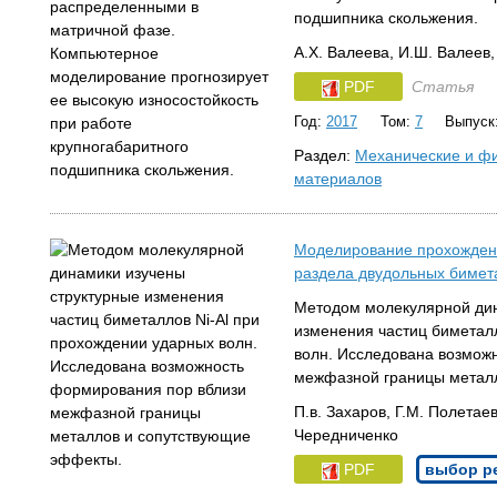
подшипника скольжения.
А.Х. Валеева, И.Ш. Валеев,
PDF
Статья
Год:
2017
Том:
7
Выпуск
Раздел:
Механические и фи
материалов
Моделирование прохождени
раздела двудольных бимета
Методом молекулярной дин
изменения частиц биметалл
волн. Исследована возмож
межфазной границы метал
П.в. Захаров, Г.М. Полетаев
Чередниченко
PDF
выбор р