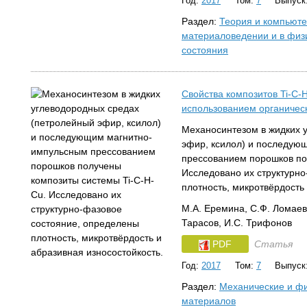
Год:
2017
Том:
7
Выпуск
Раздел:
Теория и компьют
материаловедении и в физ
состояния
Свойства композитов Ti-C-
использованием органичес
Механосинтезом в жидких 
эфир, ксилол) и последую
прессованием порошков по
Исследовано их структурн
плотность, микротвёрдость
М.А. Еремина, С.Ф. Ломаева
Тарасов, И.С. Трифонов
PDF
Статья
Год:
2017
Том:
7
Выпуск
Раздел:
Механические и фи
материалов