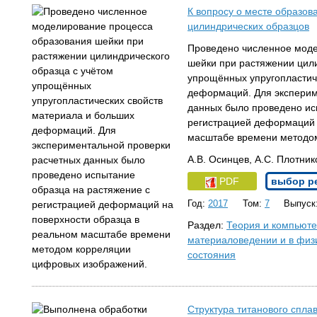
К вопросу о месте образов
цилиндрических образцов
Проведено численное моде
шейки при растяжении цили
упрощённых упругопластич
деформаций. Для эксперим
данных было проведено ис
регистрацией деформаций 
масштабе времени методо
А.В. Осинцев, А.С. Плотник
PDF
выбор р
Год:
2017
Том:
7
Выпуск
Раздел:
Теория и компьют
материаловедении и в физ
состояния
Структура титанового спл