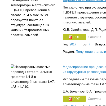
мартенсита в сплаве In–4.
Показано, что при охлажд
ГЦК-ГЦТ превращения в сп
пакетная структура, состо
пластин-ламелей.
Ю.В. Хлебникова, Д.П. Род
PDF
Статья
Год:
2017
Том:
7
Выпуск
Раздел:
Получение и анали
Моделирование процесса 
из структурных разновидно
Исследованы фазовые пере
алмазоподобные фазы LA7,
Е.А. Беленков, В.А. Грешня
PDF
Статья