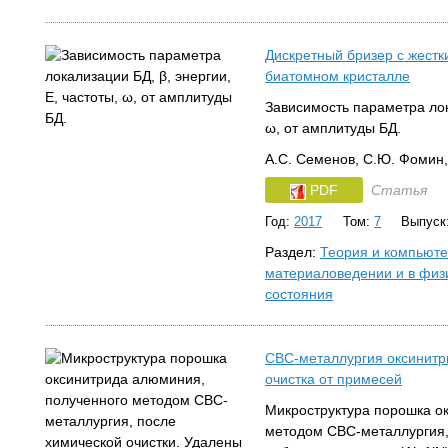
Дискретный бризер с жест
биатомном кристалле
Зависимость параметра лока
ω, от амплитуды БД.
А.С. Семенов, С.Ю. Фомин,
PDF
Статья
Год:
2017
Том:
7
Выпуск
Раздел:
Теория и компьют
материаловедении и в физ
состояния
СВС-металлургия оксинит
очистка от примесей
Микроструктура порошка о
методом СВС-металлургия,