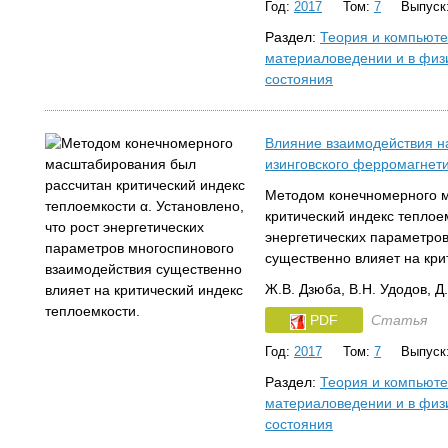
Год:
2017
Том:
7
Выпуск
Раздел:
Теория и компьют
материаловедении и в физ
состояния
Влияние взаимодействия на
изинговского ферромагнети
Методом конечномерного 
критический индекс теплоем
энергетических параметро
существенно влияет на кри
Ж.В. Дзюба, В.Н. Удодов, Д
PDF
Статья
Год:
2017
Том:
7
Выпуск
Раздел:
Теория и компьют
материаловедении и в физ
состояния