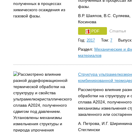
полученных в процессах хи
фазы.
В.Р. Шаяпов, В.С. Суляева,
Косинова
PDF
Статья
Год:
2017
Том:
7
Выпуск
Раздел:
Механические и фи
материалов
Структура ультрамелкозерн
комбинированной термоде
Рассмотрено влияние раз
обработки на структруру и
сплава А2024, полученного
механизмы измельчения ст
закаленного или состаренн
А. Петрова, И.Г. Ширинкина
Стеглински