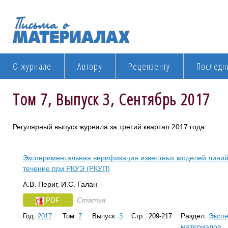
О журнале
Автору
Рецензенту
Последн
Том 7, Выпуск 3, Сентябрь 2017
Регулярный выпуск журнала за третий квартал 2017 года
Экспериментальная верификация известных моделей линий
течение при РКУЭ (РКУП)
А.В. Периг, И.С. Галан
PDF
Статья
Раздел:
Эксп
Год:
2017
Том:
7
Выпуск:
3
Стр.: 209-217
материалов