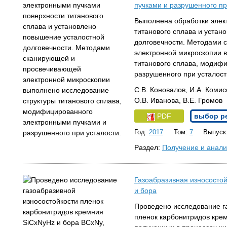
пучками и разрушенного пр
Выполнена обработки элек
титанового сплава и устан
долговечности. Методами
электронной микроскопии 
титанового сплава, модиф
разрушенного при усталост
С.В. Коновалов, И.А. Комис
О.В. Иванова, В.Е. Громов
PDF
выбор р
Год:
2017
Том:
7
Выпуск
Раздел:
Получение и анали
Газоабразивная износостой
и бора
Проведено исследование г
пленок карбонитридов кре