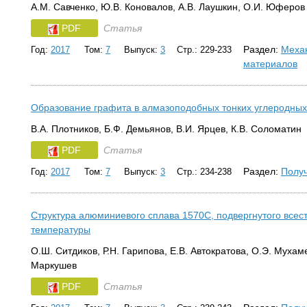
А.М. Савченко, Ю.В. Коновалов, А.В. Лаушкин, О.И. Юферов
PDF
Статья
Раздел:
Механ
Год:
2017
Том:
7
Выпуск:
3
Стр.: 229-233
материалов
Образование графита в алмазоподобных тонких углеродных
В.А. Плотников, Б.Ф. Демьянов, В.И. Ярцев, К.В. Соломатин
PDF
Статья
Раздел:
Получ
Год:
2017
Том:
7
Выпуск:
3
Стр.: 234-238
Структура алюминиевого сплава 1570С, подвергнутого всес
температуры
О.Ш. Ситдиков, Р.Н. Гарипова, Е.В. Автократова, О.Э. Мухам
Маркушев
PDF
Статья