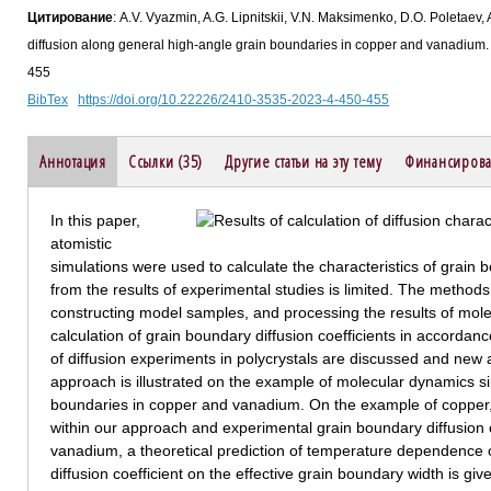
Цитирование
: A.V. Vyazmin, A.G. Lipnitskii, V.N. Maksimenko, D.O. Poletaev,
diffusion along general high-angle grain boundaries in copper and vanadiu
455
BibTex
https://doi.org/10.22226/2410-3535-2023-4-450-455
Аннотация
Ссылки (35)
Другие статьи на эту тему
Финансирова
In this paper,
atomistic
simulations were used to calculate the characteristics of grain 
from the results of experimental studies is limited. The methods 
constructing model samples, and processing the results of mole
calculation of grain boundary diffusion coefficients in accordan
of diffusion experiments in polycrystals are discussed and ne
approach is illustrated on the example of molecular dynamics si
boundaries in copper and vanadium. On the example of copper
within our approach and experimental grain boundary diffusion
vanadium, a theoretical prediction of temperature dependence of
diffusion coefficient on the effective grain boundary width is giv