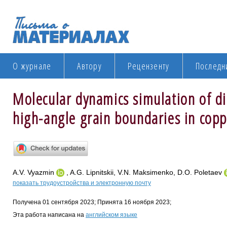
О журнале
Автору
Рецензенту
Последн
Molecular dynamics simulation of di
high-angle grain boundaries in cop
A.V. Vyazmin
, A.G. Lipnitskii, V.N. Maksimenko, D.O. Poletaev
показать трудоустройства и электронную почту
Получена 01 сентября 2023; Принята 16 ноября 2023;
Эта работа написана на
английском языке