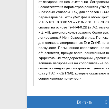
от легирования незначительно. Легировани
несоответствия параметров решеток γ / α2
и базовым сплавом. Так, для сплавов Ti-44A
параметров решеток γ / α2 фаз в обоих кр
ε110 / ε101= 0.93 / 0.59 и ε110 / ε101=1.38 / 
сплавы на основе Ti-44Al-0.2B (ат.%), име
и Zr+Hf, демонстрируют заметно более выс
легированный Nb и базовый сплав. Пониженн
для сплавов, легированных Zr и Zr+Hf, по
ползучести. Повышенное сопротивление пол
объясняется, прежде всего, пониженным не
эффективным твердорастворным упрочнени
влияние легирования на сопротивление пол
сплавов следует рассматривать с учетом 
фаз γ(TiAl) и α2(Ti3Al), которые оказыва
сопротивление ползучести.
Контакты
О