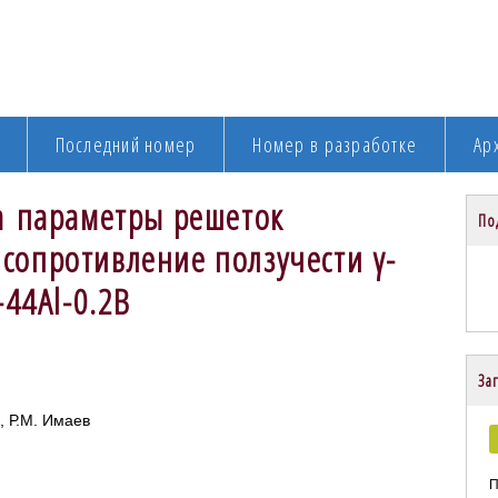
Последний номер
Номер в разработке
Ар
на параметры решеток
По
сопротивление ползучести γ-
-44Al-0.2B
Заг
, Р.М. Имаев
П