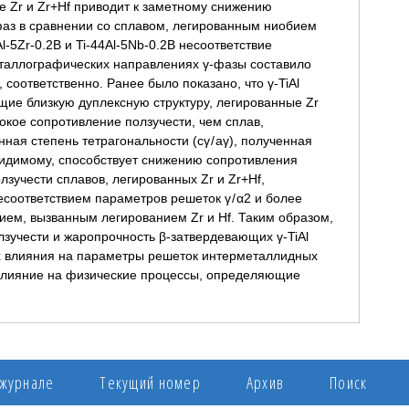
е Zr и Zr+Hf приводит к заметному снижению
 фаз в сравнении со сплавом, легированным ниобием
l-5Zr-0.2B и Ti-44Al-5Nb-0.2B несоответствие
исталлографических направлениях γ-фазы составило
0.79, соответственно. Ранее было показано, что γ-TiAl
ющие близкую дуплексную структуру, легированные Zr
окое сопротивление ползучести, чем сплав,
ая степень тетрагональности (cγ / aγ), полученная
‑видимому, способствует снижению сопротивления
зучести сплавов, легированных Zr и Zr+Hf,
соответствием параметров решеток γ / α2 и более
ем, вызванным легированием Zr и Hf. Таким образом,
зучести и жаропрочность β-затвердевающих γ-TiAl
их влияния на параметры решеток интерметаллидных
ют влияние на физические процессы, определяющие
 журнале
Текущий номер
Архив
Поиск