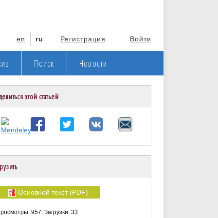
en
ru
Регистрация
Войти
хив
Поиск
Новости
делиться этой статьей
рузить
Основной текст (PDF)
росмотры: 957; Загрузки: 33