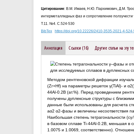
Цитирование
: В.М. Имаев, Н.Ю. Пархимович, Д.М. Тр
интерметаллидных фаз и сопротивление ползучести γ-T
Т.11. №4. С.524-530
BibTex
https://doi.org/10.22226/2410-3535-2021-4-524
Аннотация
Ссылки (16)
Другие статьи на эту т
Методом рентгеновской дифракции изучали в
(Zr+Hf) на параметры решеток γ(TiAl)- и α
44Al-0.2B (ат.%). Перед проведением рент
получены дуплексные структуры с близким
данные были использованы для расчета степ
aα2 α2-фазы и величины несоответствия па
Наибольшая степень тетрагональности (cγ / 
в базовом сплаве Ti-44Al-0.2B, меньшая в сп
1.0075 и 1.0069, соответственно). Отношен