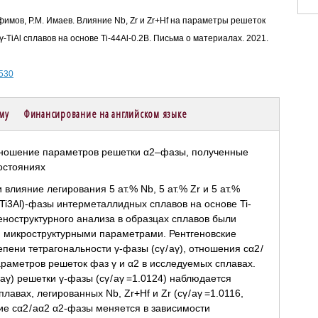
офимов, Р.М. Имаев. Влияние Nb, Zr и Zr+Hf на параметры решеток
iAl сплавов на основе Ti-44Al-0.2B. Письма о материалах. 2021.
-530
ему
Финансирование на английском языке
лияние легирования 5 ат.% Nb, 5 ат.% Zr и 5 ат.%
2(Ti3Al)-фазы интерметаллидных сплавов на основе Ti-
геноструктурного анализа в образцах сплавов были
и микроструктурными параметрами. Рентгеновские
ени тетрагональности γ-фазы (cγ / aγ), отношения cα2 /
раметров решеток фаз γ и α2 в исследуемых сплавах.
aγ) решетки γ-фазы (cγ / aγ =1.0124) наблюдается
лавах, легированных Nb, Zr+Hf и Zr (cγ / aγ =1.0116,
ие cα2 / aα2 α2-фазы меняется в зависимости