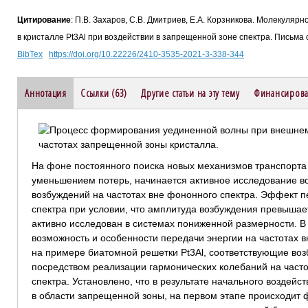
Цитирование
: П.В. Захаров, С.В. Дмитриев, Е.А. Корзникова. Молекуля
в кристалле Pt3Al при воздействии в запрещенной зоне спектра. Письма о
BibTex
https://doi.org/10.22226/2410-3535-2021-3-338-344
Аннотация
Ссылки (63)
Другие статьи на эту тему
Финансирова
На фоне постоянного поиска новых механизмов транспорта
уменьшением потерь, начинается активное исследование 
возбуждений на частотах вне фононного спектра. Эффект п
спектра при условии, что амплитуда возбуждения превышае
активно исследован в системах пониженной размерности. В
возможность и особенности передачи энергии на частотах 
на примере биатомной решетки Pt3Al, соответствующие воз
посредством реализации гармонических колебаний на част
спектра. Установлено, что в результате начального воздейс
в области запрещенной зоны, на первом этапе происходит