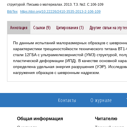
структурой. Письма о материалах. 2013. Т.3. №2. С.106-109
BibTex
https://doi.org/10.22226/2410-3535-2013-2-106-109
Аннотация
Ссылки (9)
Цитирования (1)
Другие статьи на эту те
По данным испытаний малоразмерных образцов с шевронн
характеристики трещиностойкости технического титана ВТ1-
стали 12ГБА с ультрамелкозернистой (УМЗ) структурой, по
пластической деформации (ИПД). В качестве основной хара
определена удельная энергия разрушения (УЭР). Исследов
нагружения образцов с шевронным надрезом.
Контакты
О журнале
Общая информация
Читателю