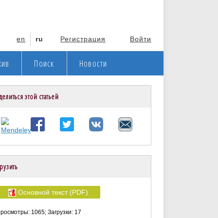
en
ru
Регистрация
Войти
хив
Поиск
Новости
делиться этой статьей
рузить
Основной текст (PDF)
росмотры: 1065; Загрузки: 17