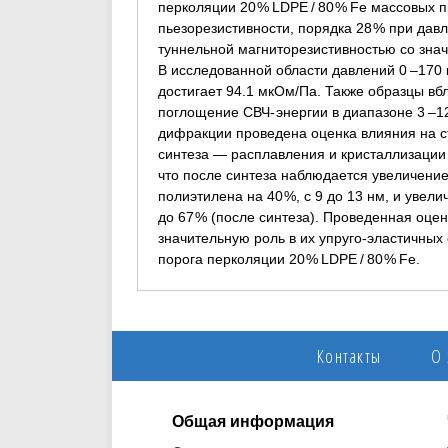
перколяции 20 % LDPE / 80 % Fe массовых 
пьезорезистивности, порядка 28 % при дав
туннельной магниторезистивностью со знач
В исследованной области давлений 0 –170 к
достигает 94.1 мкОм/Па. Также образцы в
поглощение СВЧ- энергии в диапазоне 3 –1
дифракции проведена оценка влияния на с
синтеза — расплавления и кристаллизации 
что после синтеза наблюдается увеличени
полиэтилена на 40 %, с 9 до 13 нм, и увели
до 67 % (после синтеза). Проведенная оце
значительную роль в их упруго-эластичных 
порога перколяции 20 % LDPE / 80 % Fe.
Контакты
О
Общая информация