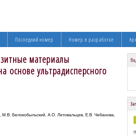
Последний номер
Номер в разработке
Ар
озитные материалы
По
а основе ультрадисперсного
Заг
, М.В. Белокобыльский, А.О. Летовальцев, Е.В. Чебанова,
П