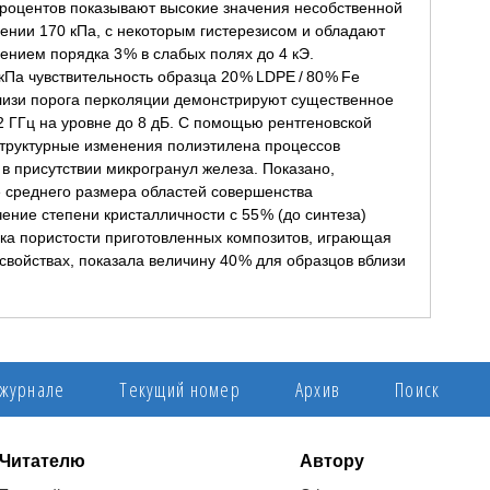
процентов показывают высокие значения несобственной
лении 170 кПа, с некоторым гистерезисом и обладают
ением порядка 3 % в слабых полях до 4 кЭ.
Па чувствительность образца 20 % LDPE / 80 % Fe
близи порога перколяции демонстрируют существенное
2 ГГц на уровне до 8 дБ. С помощью рентгеновской
труктурные изменения полиэтилена процессов
в присутствии микрогранул железа. Показано,
е среднего размера областей совершенства
чение степени кристалличности с 55 % (до синтеза)
нка пористости приготовленных композитов, играющая
свойствах, показала величину 40 % для образцов вблизи
 журнале
Текущий номер
Архив
Поиск
Читателю
Автору