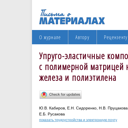
О журнале
Автору
Рецензенту
Упруго-эластичные комп
с полимерной матрицей н
железа и полиэтилена
Ю.В. Кабиров, Е.Н. Сидоренко, Н.В. Пруцакова
Е.Б. Русакова
показать трудоустройства и электронную почту