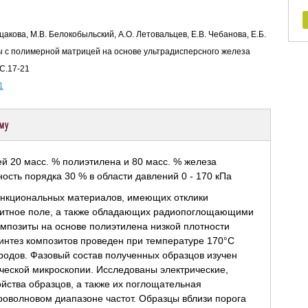
уцакова, М.В. Белокобыльский, А.О. Летовальцев, Е.В. Чебанова, Е.Б.
ы с полимерной матрицей на основе ультрадисперсного железа
 С.17-21
1
ему
ункциональных материалов, имеющих отклики
нитное поле, а также обладающих радиопоглощающими
мпозиты на основе полиэтилена низкой плотности
Синтез композитов проведен при температуре 170°C
родов. Фазовый состав полученных образцов изучен
ческой микроскопии. Исследованы электрические,
йства образцов, а также их поглощательная
роволновом диапазоне частот. Образцы вблизи порога