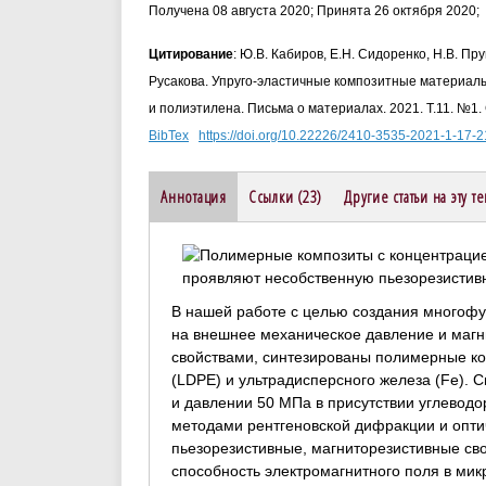
Получена 08 августа 2020; Принята 26 октября 2020;
Цитирование
: Ю.В. Кабиров, Е.Н. Сидоренко, Н.В. Пр
Русакова. Упруго-эластичные композитные материал
и полиэтилена. Письма о материалах. 2021. Т.11. №1.
BibTex
https://doi.org/10.22226/2410-3535-2021-1-17-2
Аннотация
Ссылки (23)
Другие статьи на эту т
В нашей работе с целью создания многоф
на внешнее механическое давление и маг
свойствами, синтезированы полимерные ко
(LDPE) и ультрадисперсного железа (Fe). 
и давлении 50 МПа в присутствии углеводо
методами рентгеновской дифракции и опти
пьезорезистивные, магниторезистивные сво
способность электромагнитного поля в мик