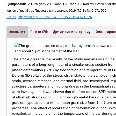
Цитирование
: A.P. Zhilyaev, A.G. Raab, G.I. Raab, I.S. Kodirov. Gradient of s
torsion of metal bar. Письма о материалах. 2019. Т.9. №4s. С.571-576
BibTex
https://doi.org/10.22226/2410-3535-2019-4-571-576
Аннотация
Ссылки (20)
Другие статьи на эту тему
Финансирова
The article presents the results of the study and analysis of the
parameters of a long-length bar of a circular cross-section fro
plastic deformation (SPD) by free torsion at a temperature of 
Deform 3D software, the stress-strain state of the samples, incl
strain, average stresses, and thermal field, are investigated. A 
structure parameters and microhardness in the longitudinal sec
were investigated. It was shown that the free-torsion SPD met
of ultrahigh strains up to 6 in long-length metal bars of a circula
gradient type structure with a mean grain size from 1 to 7 μm a
properties. The effect of localization of deformation during uni
revealed, at the same time, the temperature of the bar during s