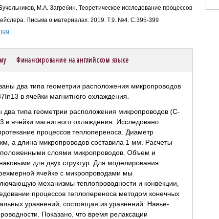
. Бучельников, М.А. Загребин. Теоретическое исследование процессов
йслера. Письма о материалах. 2019. Т.9. №4. С.395-399
-399
ему
Финансирование на английском языке
ы два типа геометрии расположения микропроводов (C-
3 в ячейки магнитного охлаждения. Исследовано
протекание процессов теплопереноса. Диаметр
км, а длина микропроводов составила 1 мм. Расчеты
асположенными слоями микропроводов. Объем и
аковыми для двух структур. Для моделирования
рехмерной ячейке с микропроводами мы
ключающую механизмы теплопроводности и конвекции,
ледовании процессов теплопереноса методом конечных
льных уравнений, состоящая из уравнений: Навье-
роводности. Показано, что время релаксации