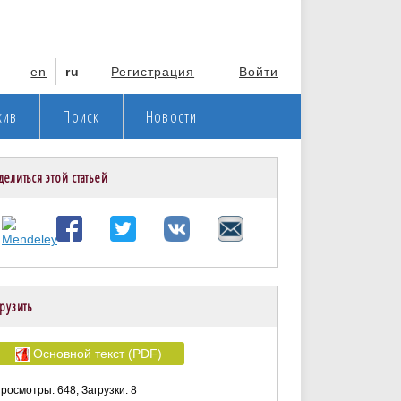
en
ru
Регистрация
Войти
хив
Поиск
Новости
делиться этой статьей
рузить
Основной текст (PDF)
росмотры: 648; Загрузки: 8