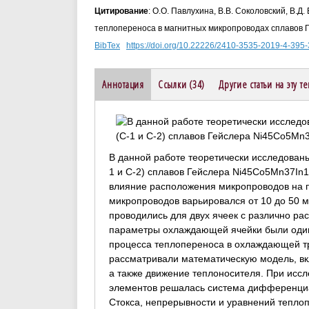
Цитирование
: О.О. Павлухина, В.В. Соколовский, В.Д
теплопереноса в магнитных микропроводах сплавов Ге
BibTex
https://doi.org/10.22226/2410-3535-2019-4-395
Аннотация
Ссылки (34)
Другие статьи на эту т
В данной работе теоретически исследован
1 и C-2) сплавов Гейслера Ni45Co5Mn37In1
влияние расположения микропроводов на 
микропроводов варьировался от 10 до 50 м
проводились для двух ячеек с различно р
параметры охлаждающей ячейки были один
процесса теплопереноса в охлаждающей т
рассматривали математическую модель, в
а также движение теплоносителя. При исс
элементов решалась система дифференциа
Стокса, непрерывности и уравнений теплоп