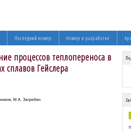
Последний номер
Номер в разработке
Ар
ние процессов теплопереноса в
По
х сплавов Гейслера
ьников, М.А. Загребин
Заг
П