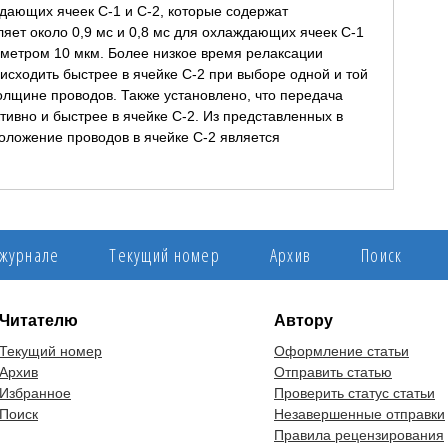
ждающих ячеек C-1 и C-2, которые содержат
яет около 0,9 мс и 0,8 мс для охлаждающих ячеек C-1
аметром 10 мкм. Более низкое время релаксации
оисходить быстрее в ячейке C-2 при выборе одной и той
олщине проводов. Также установлено, что передача
ивно и быстрее в ячейке C-2. Из представленных в
оложение проводов в ячейке C-2 является
 журнале
Текущий номер
Архив
Поиск
Читателю
Автору
Текущий номер
Оформление статьи
Архив
Отправить статью
Избранное
Проверить статус статьи
Поиск
Незавершенные отправки
Правила рецензирования