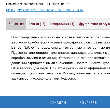
Письма о материалах. 2011. Т.1. №2. С.84-87
BibTex
https://doi.org/10.22226/2410-3535-2011-2-84-87
Аннотация
Ссылки (16)
Цитирования (3)
Другие статьи на эту 
При стандартных условиях на основе известных экспериме
жесткости с
кубических ионных монокристаллов с разными т
ij
В2, В3, NaClO
) определены анизотропные и изотропные д
3
Пуассона галогенидов, галогенатов, цианидов щелочных мет
серебра, таллия и аммония. Установлено, что при комнатн
давлении отрицательными значениями коэффициента Пуасс
LiF и галогениды меди. При этом указанный коэффициент 
цианидах щелочных металлов. Исследованы температурные (
зависимости коэффициентов Пуассона.
Контакты
О журнале