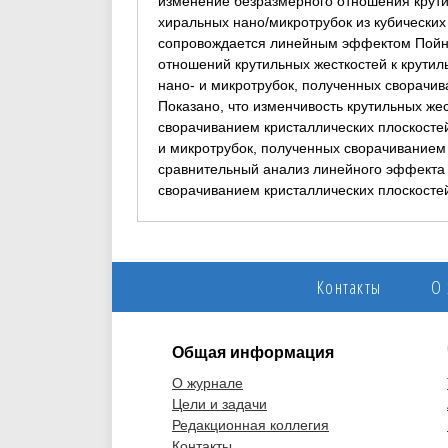
изменение безразмерного отношения крутил
хиральных нано/микротрубок из кубических
сопровождается линейным эффектом Пойнт
отношений крутильных жесткостей к крутил
нано- и микротрубок, полученных сворачива
Показано, что изменчивость крутильных же
сворачиванием кристаллических плоскостей
и микротрубок, полученных сворачиванием 
сравнительный анализ линейного эффекта 
сворачиванием кристаллических плоскостей 
Контакты
О
Общая информация
О журнале
Цели и задачи
Редакционная коллегия
Контакты