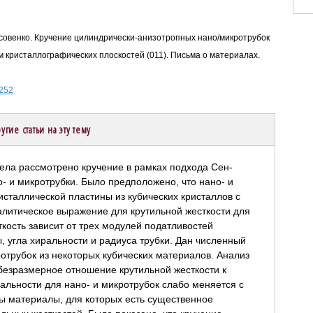
 Лисовенко. Кручение цилиндрически-анизотропных нано/микротрубок
 кристаллографических плоскостей (011). Письма о материалах.
-252
угие статьи на эту тему
тела рассмотрено кручение в рамках подхода Сен-
- и микротрубки. Было предположено, что нано- и
сталлической пластины из кубических кристаллов с
алитическое выражение для крутильной жесткости для
ткость зависит от трех модулей податливостей
, угла хиральности и радиуса трубки. Дан численный
ротрубок из некоторых кубических материалов. Анализ
безразмерное отношение крутильной жесткости к
ральности для нано- и микротрубок слабо меняется с
 материалы, для которых есть существенное