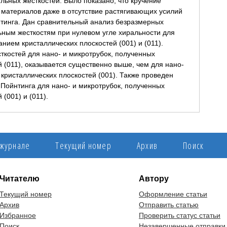
ьных жесткостей. Было показано, что кручение
 материалов даже в отсутствие растягивающих усилий
инга. Дан сравнительный анализ безразмерных
ьным жесткостям при нулевом угле хиральности для
нием кристаллических плоскостей (001) и (011).
сткостей для нано- и микротрубок, полученных
 (011), оказывается существенно выше, чем для нано-
кристаллических плоскостей (001). Также проведен
Пойнтинга для нано- и микротрубок, полученных
(001) и (011).
 журнале
Текущий номер
Архив
Поиск
Читателю
Автору
Текущий номер
Оформление статьи
Архив
Отправить статью
Избранное
Проверить статус статьи
Поиск
Незавершенные отправки