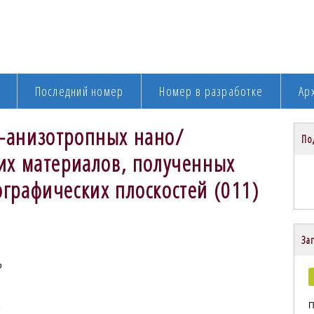
Последний номер
Номер в разработке
Ар
-анизотропных нано/
По
их материалов, полученных
графических плоскостей (011)
Заг
о
П
6