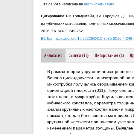
Эта работа написана на
английском языке
Цитирование
: Р.В. Гольдштейн, В.А. Городцов, Д.С.
из кубических материалов, полученных сворачиванием
2016. Т.6. №4. С.249-252
BibTex
https://doi.org/10.22226/2410-3535-2016-4-249
Аннотация
Ссылки (16)
Цитирования (4)
Др
В рамках теории упругости анизотропного 
Венана цилиндрически - анизотропной нано
микротрубки получались сворачиванием кри
ориентацией плоскости (011). Получено ан
таких нано- и микротрубок. Крутильная жес
кубического кристалла, параметра толщины
анализ крутильных жесткостей нано- и мик
показал, что для большинства материалов 
крутильной жесткости при нулевом угле хи
изменением параметра толщины. Выявлены