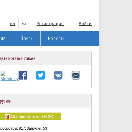
en
ru
Регистрация
Войти
хив
Поиск
Новости
делиться этой статьей
рузить
Основной текст (PDF)
росмотры: 817; Загрузки: 53