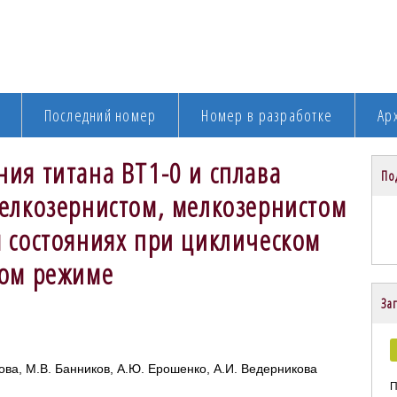
Последний номер
Номер в разработке
Ар
ия титана ВТ1-0 и сплава
По
елкозернистом, мелкозернистом
 состояниях при циклическом
вом режиме
Заг
ва, М.В. Банников, А.Ю. Ерошенко, А.И. Ведерникова
П