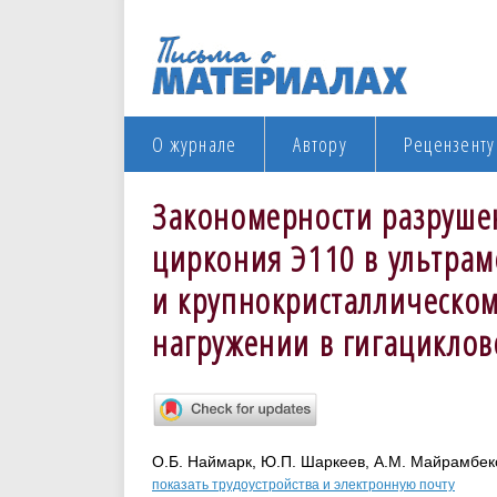
О журнале
Автору
Рецензенту
Закономерности разрушен
циркония Э110 в ультрам
и крупнокристаллическом
нагружении в гигацикло
О.Б. Наймарк, Ю.П. Шаркеев, А.М. Майрамбеко
показать трудоустройства и электронную почту