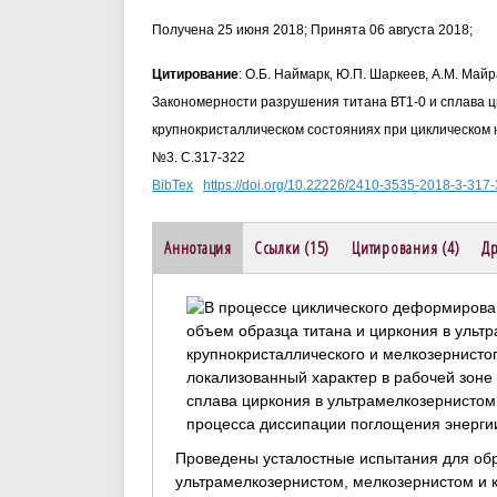
Получена 25 июня 2018; Принята 06 августа 2018;
Цитирование
: О.Б. Наймарк, Ю.П. Шаркеев, А.М. Май
Закономерности разрушения титана ВТ1-0 и сплава ц
крупнокристаллическом состояниях при циклическом н
№3. С.317-322
BibTex
https://doi.org/10.22226/2410-3535-2018-3-317
Аннотация
Ссылки (15)
Цитирования (4)
Др
Проведены усталостные испытания для обра
ультрамелкозернистом, мелкозернистом и 