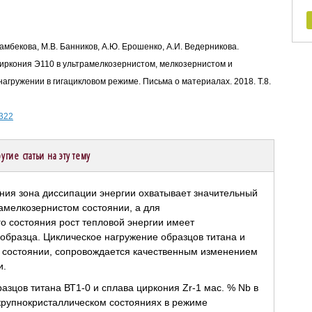
рамбекова, М.В. Банников, А.Ю. Ерошенко, А.И. Ведерникова.
иркония Э110 в ультрамелкозернистом, мелкозернистом и
агружении в гигацикловом режиме. Письма о материалах. 2018. Т.8.
-322
угие статьи на эту тему
зцов титана ВТ1-0 и сплава циркония Zr-1 мас. % Nb в
крупнокристаллическом состояниях в режиме