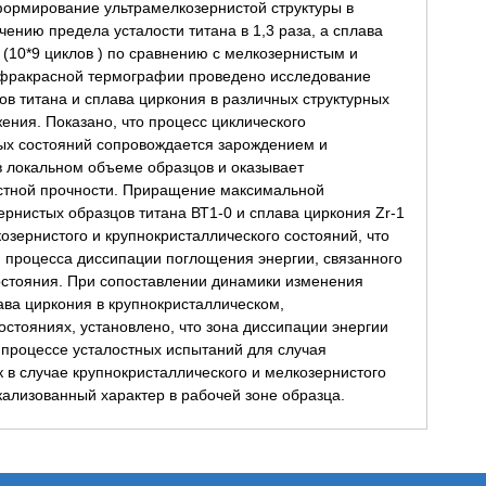
 формирование ультрамелкозернистой структуры в
чению предела усталости титана в 1,3 раза, а сплава
и (10*9 циклов ) по сравнению с мелкозернистым и
фракрасной термографии проведено исследование
в титана и сплава циркония в различных структурных
ения. Показано, что процесс циклического
ых состояний сопровождается зарождением и
 локальном объеме образцов и оказывает
остной прочности. Приращение максимальной
рнистых образцов титана ВТ1-0 и сплава циркония Zr-1
озернистого и крупнокристаллического состояний, что
и процесса диссипации поглощения энергии, связанного
остояния. При сопоставлении динамики изменения
ава циркония в крупнокристаллическом,
стояниях, установлено, что зона диссипации энергии
 процессе усталостных испытаний для случая
к в случае крупнокристаллического и мелкозернистого
кализованный характер в рабочей зоне образца.