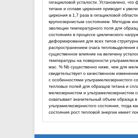
гигацикловой усталости. Установлено, что
титане и сплаве циркония приводит к увели
циркония в 1,7 раза в гигацикловой област
крупнозернистым состоянием. Методом ин
эволюции температурного поля для образцо
состояниях в процессе циклического нагруж
деформирования для всех типов структурн
распространением очага тепловыделения в
существенное влияние на величину устал
температуры на поверхности ультрамелкозе
мас. % Nb существенно ниже, чем для мелк
свидетельствует о качественном изменени
с особенностями ультрамелкозернистого с
тепловых полей для образцов титана и спл
мелкозернистом и ультрамелкозернистом со
охватывает значительный объем образца в
ультрамелкозернистого состояния, тогда ка
состояния рост тепловой энергии имеет ло