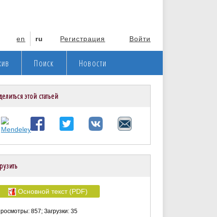
en
ru
Регистрация
Войти
хив
Поиск
Новости
делиться этой статьей
рузить
Основной текст (PDF)
росмотры: 857; Загрузки: 35