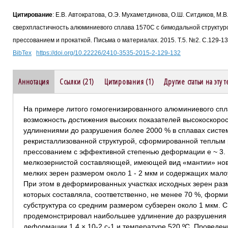
Цитирование
: Е.В. Автократова, О.Э. Мухаметдинова, О.Ш. Ситдиков, М.
сверхпластичность алюминиевого сплава 1570С с бимодальной структур
прессованием и прокаткой. Письма о материалах. 2015. Т.5. №2. С.129-1
BibTex
https://doi.org/10.22226/2410-3535-2015-2-129-132
Аннотация
Ссылки (21)
Цитирования (1)
Другие статьи на эту 
На примере литого гомогенизированного алюминиевого сп
возможность достижения высоких показателей высокоскорос
удлинениями до разрушения более 2000 % в сплавах систем
рекристаллизованной структурой, сформированной теплым
прессованием с эффективной степенью деформации е ~ 3. 
мелкозернистой составляющей, имеющей вид «мантии» но
мелких зерен размером около 1 - 2 мкм и содержащих мало
При этом в деформированных участках исходных зерен раз
которых составляла, соответственно, не менее 70 %, форм
субструктура со средним размером субзерен около 1 мкм. С
продемонстрировал наибольшее удлинение до разрушения 
деформации 1,4 × 10-2 с-1 и температуре 520 ºC. Проведе