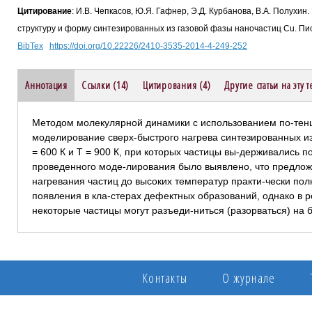
Цитирование
: И.В. Чепкасов, Ю.Я. Гафнер, Э.Д. Курбанова, В.А. Полухи
структуру и форму синтезированных из газовой фазы наночастиц Cu. Пис
BibTex
https://doi.org/10.22226/2410-3535-2014-4-249-252
Аннотация
Ссылки (14)
Цитирования (4)
Другие статьи на эту 
Методом молекулярной динамики с использованием по-тенц
моделирование сверх-быстрого нагрева синтезированных из
= 600 К и Т = 900 К, при которых частицы вы-держивались по
проведенного моде-лирования было выявлено, что предлож
нагревания частиц до высоких температур практи-чески по
появления в кла-стерах дефектных образований, однако в р
некоторые частицы могут разъеди-ниться (разорваться) на
Контакты
О журнале