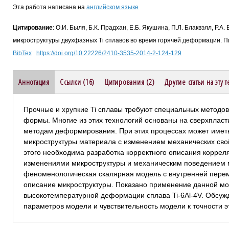
Эта работа написана на
английском языке
Цитирование
: О.И. Быля, Б.К. Прадхан, Е.Б. Якушина, П.Л. Блаквэлл, Р
микроструктуры двухфазных Ti сплавов во время горячей деформации. Пи
BibTex
https://doi.org/10.22226/2410-3535-2014-2-124-129
Аннотация
Ссылки (16)
Цитирования (2)
Другие статьи на эту 
Прочные и хрупкие Ti сплавы требуют специальных методов
формы. Многие из этих технологий основаны на сверхпласт
методам деформирования. При этих процессах может имет
микроструктуры материала с изменением механических сво
этого необходима разработка корректного описания коррел
изменениями микроструктуры и механическим поведением
феноменологическая скалярная модель с внутренней пере
описание микроструктуры. Показано применение данной м
высокотемпературной деформации сплава Ti-6Al-4V. Обсу
параметров модели и чувствительность модели к точности э