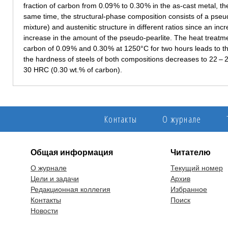
fraction of carbon from 0.09 % to 0.30 % in the as-cast metal, t
same time, the structural-phase composition consists of a pseudo-
mixture) and austenitic structure in different ratios since an in
increase in the amount of the pseudo-pearlite. The heat treatm
carbon of 0.09 % and 0.30 % at 1250°C for two hours leads to the
the hardness of steels of both compositions decreases to 22 –
30 HRC (0.30 wt.% of carbon).
Контакты
О журнале
Общая информация
Читателю
О журнале
Текущий номер
Цели и задачи
Архив
Редакционная коллегия
Избранное
Контакты
Поиск
Новости