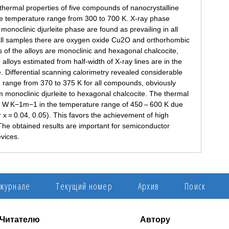
thermal properties of five compounds of nanocrystalline
the temperature range from 300 to 700 K. X-ray phase
noclinic djurleite phase are found as prevailing in all
 all samples there are oxygen oxide Cu2O and orthorhombic
 of the alloys are monoclinic and hexagonal chalcocite,
the alloys estimated from half-width of X-ray lines are in the
 Differential scanning calorimetry revealed considerable
e range from 370 to 375 K for all compounds, obviously
m monoclinic djurleite to hexagonal chalcocite. The thermal
.25 W K−1m−1 in the temperature range of 450 – 600 K due
 x = 0.04, 0.05). This favors the achievement of high
. The obtained results are important for semiconductor
evices.
 журнале
Текущий номер
Архив
Поиск
Читателю
Автору