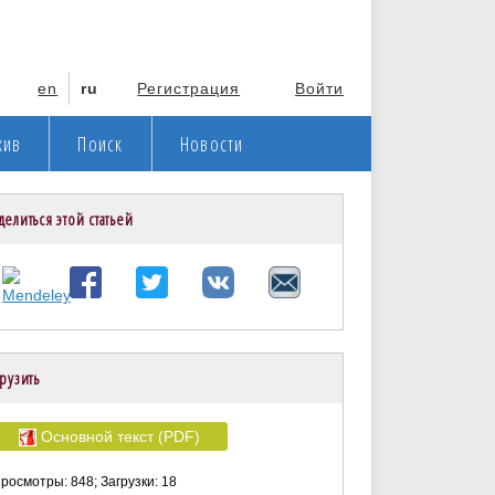
en
ru
Регистрация
Войти
хив
Поиск
Новости
делиться этой статьей
рузить
Основной текст (PDF)
росмотры: 848; Загрузки: 18