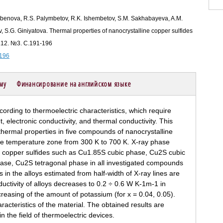
ubenova, R.S. Palymbetov, R.K. Ishembetov, S.M. Sakhabayeva, A.M.
, S.G. Giniyatova. Thermal properties of nanocrystalline copper sulfides
Т.12. №3. С.191-196
-196
ему
Финансирование на английском языке