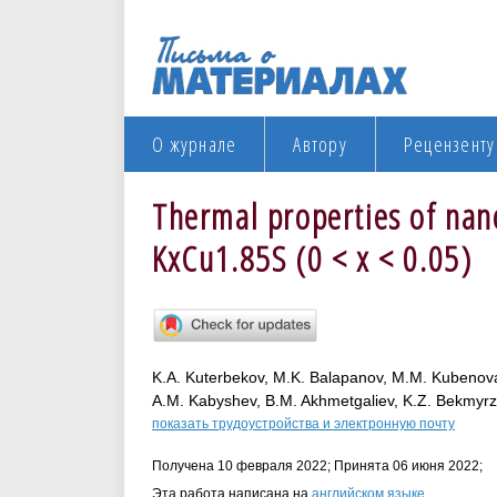
О журнале
Автору
Рецензенту
Thermal properties of nano
KxCu1.85S (0 < x < 0.05)
K.A. Kuterbekov, M.K. Balapanov, M.M. Kubenov
A.M. Kabyshev, B.M. Akhmetgaliev, K.Z. Bekmyrza
показать трудоустройства и электронную почту
Получена 10 февраля 2022; Принята 06 июня 2022;
Эта работа написана на
английском языке