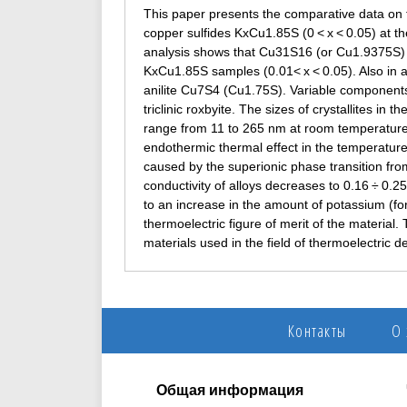
This paper presents the comparative data on 
copper sulfides KxCu1.85S (0 < x < 0.05) at 
analysis shows that Cu31S16 (or Cu1.9375S) mo
KxCu1.85S samples (0.01< x < 0.05). Also in
anilite Cu7S4 (Cu1.75S). Variable components
triclinic roxbyite. The sizes of crystallites in 
range from 11 to 265 nm at room temperature.
endothermic thermal effect in the temperatur
caused by the superionic phase transition fro
conductivity of alloys decreases to 0.16 ÷ 0
to an increase in the amount of potassium (for
thermoelectric figure of merit of the material
materials used in the field of thermoelectric d
Контакты
О
Общая информация