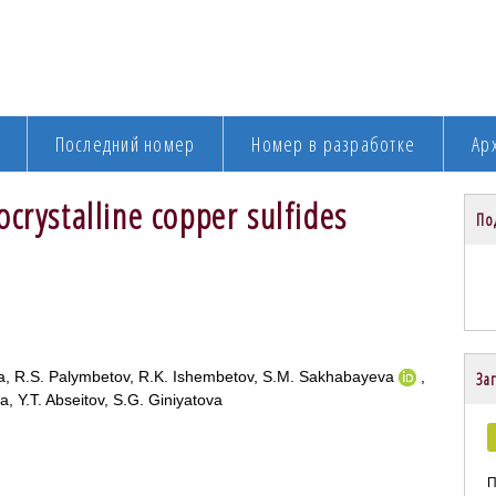
Последний номер
Номер в разработке
Ар
crystalline copper sulfides
По
a, R.S. Palymbetov, R.K. Ishembetov, S.M. Sakhabayeva
,
Заг
, Y.T. Abseitov, S.G. Giniyatova
П