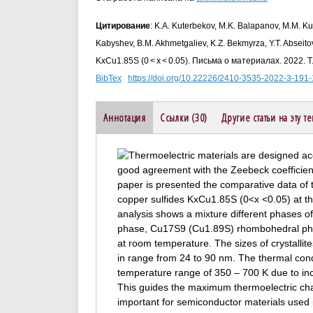
Цитирование
: K.A. Kuterbekov, M.K. Balapanov, M.M. K
Kabyshev, B.M. Akhmetgaliev, K.Z. Bekmyrza, Y.T. Abseitov
KxCu1.85S (0 < x < 0.05). Письма о материалах. 2022. 
BibTex
https://doi.org/10.22226/2410-3535-2022-3-191
Аннотация
Ссылки (30)
Другие статьи на эту т