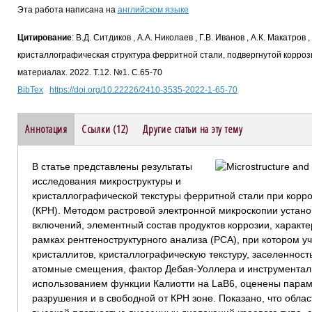
Эта работа написана на
английском языке
Цитирование
: В.Д. Ситдиков , А.А. Николаев , Г.В. Иванов , А.К. Макатров
кристаллографическая структура ферритной стали, подвергнутой корроз
материалах. 2022. Т.12. №1. С.65-70
BibTex
https://doi.org/10.22226/2410-3535-2022-1-65-70
Аннотация
Ссылки (12)
Другие статьи на эту тему
В статье представлены результаты
исследования микроструктуры и
кристаллографической текстуры ферритной стали при корр
(КРН). Методом растровой электронной микроскопии устано
включений, элементный состав продуктов коррозии, характе
рамках рентгеноструктурного анализа (РСА), при котором у
кристаллитов, кристаллографическую текстуру, заселенност
атомные смещения, фактор Дебая-Уоллера и инструментал
использованием функции Калиотти на LaB6, оценены параме
разрушения и в свободной от КРН зоне. Показано, что обла