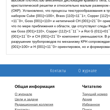
высокой плотностью внесенных дислокаций краевого типа,
кристаллической решетки и относительно малым размером 
(ОКР). Установлено, что процессы текстурообразования в т
набором Cube {001}<100>, Brass {110}<11¯1>, Copper {112}
<11¯0>, Goss {001}<110> и нетипичной СН {001}<21¯0> орие
что по мере приближения к области, где отсутствуют следы 
как Goss {001}<110>, Copper {112}<1¯11¯> и Rot G {011}<01¯
{001}<11¯0> и СН {001}<21¯0> компонент уменьшаются. В ре
разрушение трубопроводов по механизму КРН сопровождае
{001}<100> и H {001}<11¯0> ориентировок, но и формиров
Контакты
О журнале
Общая информация
Читателю
О журнале
Текущий номер
Цели и задачи
Архив
Редакционная коллегия
Избранное
Контакты
Поиск