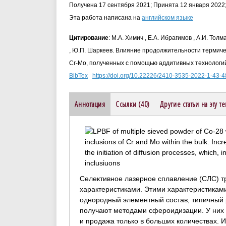
Получена 17 сентября 2021; Принята 12 января 2022
Эта работа написана на
английском языке
Цитирование
: М.А. Химич , Е.А. Ибрагимов , А.И. Толм
, Ю.П. Шаркеев. Влияние продолжительности термиче
Cr-Mo, полученных с помощью аддитивных технологий.
BibTex
https://doi.org/10.22226/2410-3535-2022-1-43-4
Аннотация
Ссылки (40)
Другие статьи на эту т
Селективное лазерное сплавление (СЛС) 
характеристиками. Этими характеристиками
однородный элементный состав, типичный ра
получают методами сфероидизации. У них е
и продажа только в больших количествах.