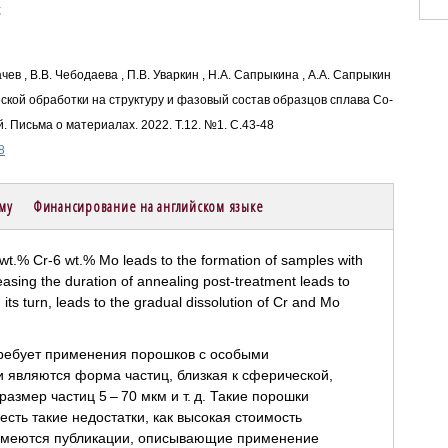
;
ачев , В.В. Чебодаева , П.В. Уваркин , Н.А. Сапрыкина , А.А. Сапрыкин
ской обработки на структуру и фазовый состав образцов сплава Co-
 Письма о материалах. 2022. Т.12. №1. С.43-48
8
ему
Финансирование на английском языке
требует применения порошков с особыми
 являются форма частиц, близкая к сферической,
змер частиц 5 – 70 мкм и т. д. Такие порошки
сть такие недостатки, как высокая стоимость
 Имеются публикации, описывающие применение