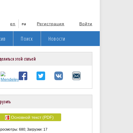
en
ru
Регистрация
Войти
хив
Поиск
Новости
делиться этой статьей
рузить
Основной текст (PDF)
росмотры: 680; Загрузки: 17