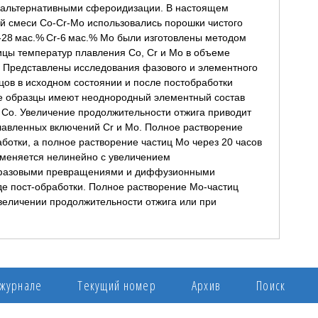
 альтернативными сфероидизации. В настоящем
й смеси Co-Cr-Mo использовались порошки чистого
-28 мас.% Cr-6 мас.% Mo были изготовлены методом
ицы температур плавления Co, Cr и Mo в объеме
. Представлены исследования фазового и элементного
зцов в исходном состоянии и после постобработки
е образцы имеют неоднородный элементный состав
 Со. Увеличение продолжительности отжига приводит
авленных включений Cr и Mo. Полное растворение
аботки, а полное растворение частиц Mo через 20 часов
зменяется нелинейно с увеличением
с фазовыми превращениями и диффузионными
е пост-обработки. Полное растворение Мо-частиц
величении продолжительности отжига или при
 журнале
Текущий номер
Архив
Поиск