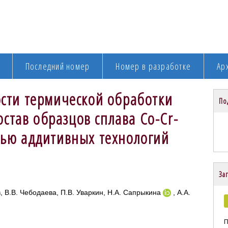
Последний номер
Номер в разработке
Ар
сти термической обработки
По
остав образцов сплава Co-Cr-
ью аддитивных технологий
Заг
, В.В. Чебодаева, П.В. Уваркин, Н.А. Сапрыкина
, А.А.
П