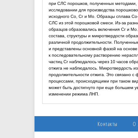
при СЛС порошков, полученных методами,
исследовании для производства порошково
исходного Co, Cr и Mo. Образцы сплава Co
СЛС из этой порошковой смеси. Из-за разн
образцов образовались включения Cr и Mo
состава, структуры и микротвердости обра
различной продолжительности. Полученны
и представлены основной фазой на основе
к последовательному растворению нераспл
частиц Cr наблюдалось через 10 часов обр
отжига не наблюдалось. Микротвердость и
продолжительности отжига. Это связано 
процессами, происходящими при таком вид
может быть достигнуто при еще большем у
изменении режима ЛНП.
Контакты
О