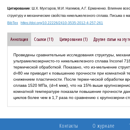
Цитирование
: Ш.Х. Мухтаров, М.И. Нагимов, А.Г. Ермаченко. Влияние вс
структуру и механические свойства никельжелезного сплава. Письма о ма
BibTex
https://doi.org/10.22226/2410-3535-2012-4-257-261
Аннотация
Ссылки (11)
Цитирования (1)
Другие статьи на эту 
Проведены сравнительные исследования структуры, механи-
ультрамелкозернисто-го никельжелезного сплава Inconel 71
термической обработкой. Показано, что из-мельчение струк
d=80 нм приводит к повышению прочности при комнатной 
снижением пластичности. После терми-ческой обработки в
сплава 1520 МПа, (d=4 мкм), что на 15% выше крупнозерни
комнатной температуре показали повышение прочности дан
циклов более чем в 1,7 раза по сравнению с крупнозерни-
Контакты
О журнале