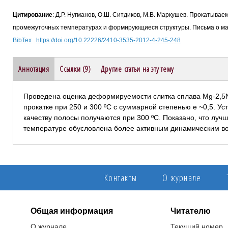
Цитирование
: Д.Р. Нугманов, О.Ш. Ситдиков, М.В. Маркушев. Прокатывае
промежуточных температурах и формирующиеся структуры. Письма о мате
BibTex
https://doi.org/10.22226/2410-3535-2012-4-245-248
Аннотация
Ссылки (9)
Другие статьи на эту тему
Проведена оценка деформируемости слитка сплава Mg-2,5Nd
прокатке при 250 и 300 ºС с суммарной степенью е ~0,5. У
качеству полосы получаются при 300 ºС. Показано, что лу
температуре обусловлена более активным динамическим во
Контакты
О журнале
Общая информация
Читателю
О журнале
Текущий номер