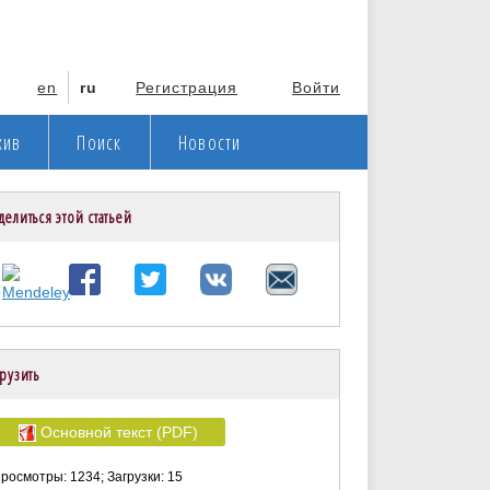
en
ru
Регистрация
Войти
хив
Поиск
Новости
делиться этой статьей
рузить
Основной текст (PDF)
росмотры: 1234; Загрузки: 15