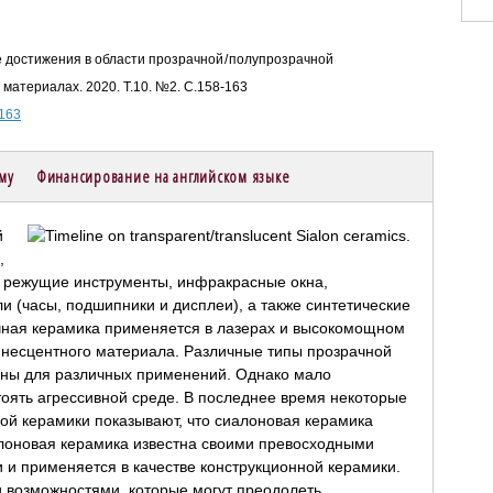
ие достижения в области прозрачной / полупрозрачной
материалах. 2020. Т.10. №2. С.158-163
-163
ему
Финансирование на английском языке
й
,
, режущие инструменты, инфракрасные окна,
и (часы, подшипники и дисплеи), а также синтетические
чная керамика применяется в лазерах и высокомощном
несцентного материала. Различные типы прозрачной
аны для различных применений. Однако мало
тоять агрессивной среде. В последнее время некоторые
ой керамики показывают, что сиалоновая керамика
лоновая керамика известна своими превосходными
 и применяется в качестве конструкционной керамики.
 возможностями, которые могут преодолеть