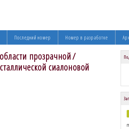
Последний номер
Номер в разработке
Ар
области прозрачной /
По
сталлической сиалоновой
Заг
П