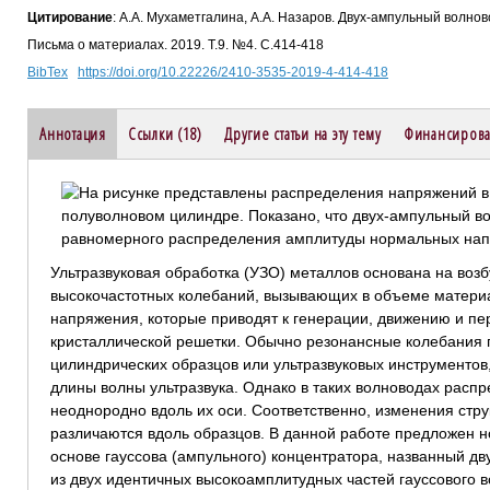
Цитирование
: А.А. Мухаметгалина, А.А. Назаров. Двух-ампульный волно
Письма о материалах. 2019. Т.9. №4. С.414-418
BibTex
https://doi.org/10.22226/2410-3535-2019-4-414-418
Аннотация
Ссылки (18)
Другие статьи на эту тему
Финансирова
Ультразвуковая обработка (УЗО) металлов основана на воз
высокочастотных колебаний, вызывающих в объеме матери
напряжения, которые приводят к генерации, движению и п
кристаллической решетки. Обычно резонансные колебания 
цилиндрических образцов или ультразвуковых инструменто
длины волны ультразвука. Однако в таких волноводах рас
неоднородно вдоль их оси. Соответственно, изменения стру
различаются вдоль образцов. В данной работе предложен н
основе гауссова (ампульного) концентратора, названный д
из двух идентичных высокоамплитудных частей гауссового 