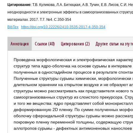
Цитирование
: Т.В. Куликова, Л.А. Битюцкая, А.В. Тучин, Е.В. Лисов, С.И. 
неоднородности и электронные эффекты в самоорганизованных структур
материалах. 2017. Т.7. №4. С.350-354
BibTex
https://doi.org/10.22226/2410-3535-2017-4-350-354
Аннотация
Ссылки (40)
Цитирования (2)
Другие статьи на эту 
Проведена морфологическая и электрофизическая характе
структур типа ядро-оболочка на основе сурьмы в интервале 
полученных в одностадийном процессе в результате спонта
Полученные структуры сурьмы химически, морфологически 
длительном хранении на открытом воздухе и не образуют а
структуры можно рассматривать как представителя нового т
самоорганизованных структур из слоистого прекурсора. Стр
и того же вещества: ядро представляет собой монокристалл
деформированную 2D пленку. По сумме полученных морфол
оболочку сфероидальной структуры сурьмы можно рассматр
покровную пленку переменной толщины, содержащую струк
аллотропов сурьмы - дефектных антимоненовых нанослоев 