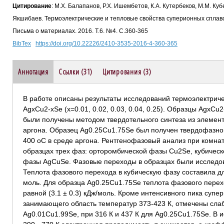
Цитирование
: М.Х. Балапанов, Р.Х. Ишембетов, К.А. Кутербеков, М.М. Куб
Якшибаев. Термоэлектрические и тепловые свойства суперионных сплавов A
Письма о материалах. 2016. Т.6. №4. С.360-365
BibTex
https://doi.org/10.22226/2410-3535-2016-4-360-365
Аннотация
Ссылки (31)
Цитирования (3)
В работе описаны результаты исследований термоэлектриче
AgxCu2-xSe (x=0.01, 0.02, 0.03, 0.04, 0.25). Образцы Agx
были получены методом твердотельного синтеза из элемент
аргона. Образец Ag0.25Cu1.75Se был получен твердофазно
400 оС в среде аргона. Рентгенофазовый анализ при комна
образцах трех фаз: орторомбической фазы Cu2Se, кубичес
фазы AgCuSe. Фазовые переходы в образцах были исследо
Теплота фазового перехода в кубическую фазу составила для
моль. Для образца Ag0.25Cu1.75Se теплота фазового перех
равной (3.1 ± 0.3) кДж/моль. Кроме интенсивного пика супе
занимающего область температур 373-423 К, отмечены сла
Ag0.01Cu1.99Se, при 316 К и 437 К для Ag0.25Cu1.75Se. В