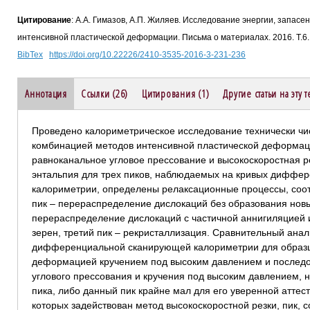
Цитирование
: А.А. Гимазов, А.П. Жиляев. Исследование энергии, запас
интенсивной пластической деформации. Письма о материалах. 2016. Т.6.
BibTex
https://doi.org/10.22226/2410-3535-2016-3-231-236
Аннотация
Ссылки (26)
Цитирования (1)
Другие статьи на эту 
Проведено калориметрическое исследование технически чи
комбинацией методов интенсивной пластической деформац
равноканальное угловое прессование и высокоскоростная ре
энтальпия для трех пиков, наблюдаемых на кривых диффе
калориметрии, определены релаксационные процессы, соо
пик – перераспределение дислокаций без образования новых
перераспределение дислокаций с частичной аннигиляцией 
зерен, третий пик – рекристаллизация. Сравнительный анал
дифференциальной сканирующей калориметрии для образцо
деформацией кручением под высоким давлением и последо
углового прессования и кручения под высоким давлением, 
пика, либо данный пик крайне мал для его уверенной аттест
которых задействован метод высокоскоростной резки, пик,