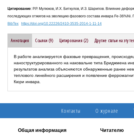
Цитирование
: Р.Р. Мулюков, И.Х. Биткулов, И.З. Шарипов. Влияние деф
последующих отжигов на эволюцию фазового состава инвара Fe-36%Ni. Пи
BibTex
https://doi.org/10.22226/2410-3535-2014-1-11-14
Аннотация
Ссылки (9)
Цитирования (2)
Другие статьи на эту те
В работе анализируется фазовые превращения, происходя
наноструктурированного на наковальне типа Бриджмена инв
результатов анализа объясняются обнаруженные ранее не
теплового линейного расширения и появление ферромагни
Кюри инвара.
Контакты
О журнале
Общая информация
Читателю