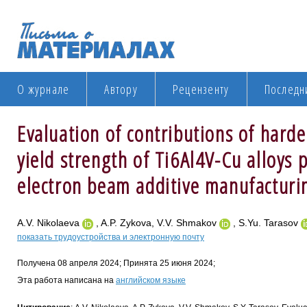
О журнале
Автору
Рецензенту
Последн
Evaluation of contributions of hard
yield strength of Ti6Al4V-Cu alloys 
electron beam additive manufacturi
A.V. Nikolaeva
, A.P. Zykova, V.V. Shmakov
, S.Yu. Tarasov
показать трудоустройства и электронную почту
Получена 08 апреля 2024; Принята 25 июня 2024;
Эта работа написана на
английском языке