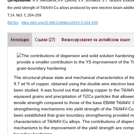
Цитирование
: A.V. Nikolaeva, A.P. Zykova, V.V. Shmakov, S.Y. Tarasov. Evalu
the yield strength of Ti6Al4V-Cu alloys produced by wire electron beam addi
Т.14. №3. С.204-209
BibTex
https://doi.org/10.48612/letters/2024-3-204-209
Аннотация
Ссылки (27)
Финансирование на английском языке
The structural-phase state and mechanical characteristics of th
9.7 wt.% of copper, obtained using the double-wire electron b
been studied. It was found out that adding copper to the Ti6Al4V
equiaxed grains and precipitation of Ti2Cu particles that allowe
tensile strength compared to those of the base EBAM Ti6Al4V. Co
strengthening mechanisms into yield strength of the Ti6Al4V-Cu
been established that grain boundary strengthening provided m
characteristics of Ti6Al4V-Cu alloys. The contributions of disper
mechanisms to the improvement of the yield strength are compar