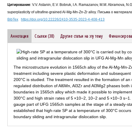
Цитирование
: V.V. Astanin, E.V. Bobruk, I.A. Ramazanov, M.M. Abramova, N.G.
superplasticity of ultrafine-grained Al-Mg-Mn-Zn-Zr alloy. Письма о материа
BibTex
https://doi.org/10.22226/2410-3535-2023-4-408-413
Аннотация
Ссылки (38)
Другие статьи на эту тему
Финансирова
The microstructure evolution in 1565ch alloy of the Al-Mg-Mn
treatment including severe plastic deformation and subsequent i
200°C is studied. The treatment resulted in the formation of an 
regulated distribution of Al6Mn, Al3Zr and Al3Mg2 phases both 
boundaries in 1565ch alloy which made it possible to implement t
300°C and high strain rates of 5 ×10−2, 10−2 and 5 ×10−3 s−1.
gauge part of UFG 1565ch samples at the stage of a steady-stat
established that high-rate SP at a temperature of 300°C occurs
boundary sliding and intragranular dislocation slip.