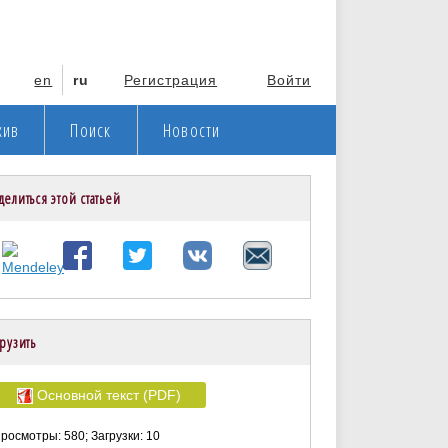
en
ru
Регистрация
Войти
хив
Поиск
Новости
делиться этой статьей
рузить
Основной текст (PDF)
росмотры: 580; Загрузки: 10