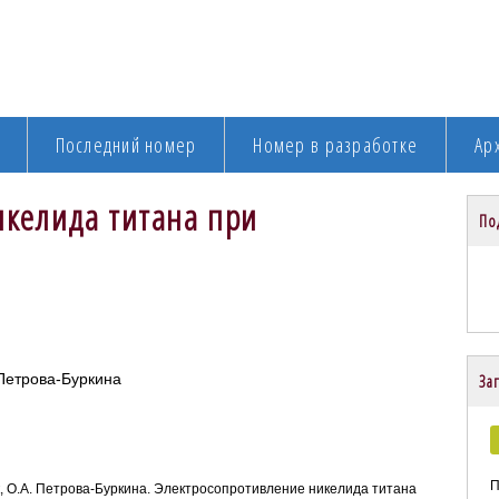
Последний номер
Номер в разработке
Ар
икелида титана при
По
 Петрова-Буркина
Заг
П
ик, О.А. Петрова-Буркина. Электросопротивление никелида титана