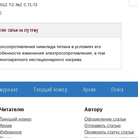
12. Т.2. №2. С.71-73
3
гие статьи на эту тему
росопротивления никелида титана в условиях его
собенности изменения электросопротивления, в том
ногократного нестационарного нагрева.
 журнале
Текущий номер
Архив
Поиск
Читателю
Автору
Текущий номер
Оформление статьи
Архив
Отправить статью
Избранное
Проверить статус статьи