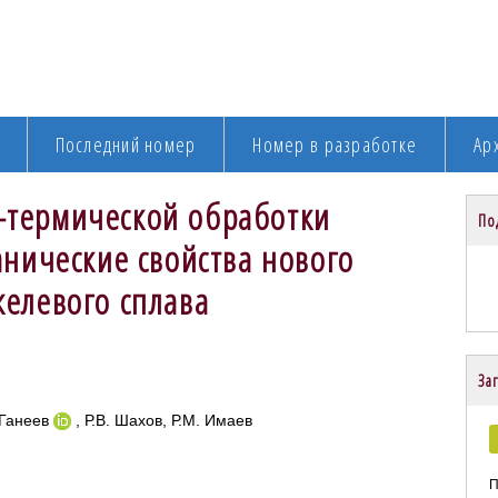
Последний номер
Номер в разработке
Ар
-термической обработки
По
анические свойства нового
елевого сплава
Заг
 Ганеев
, Р.В. Шахов, Р.М. Имаев
П