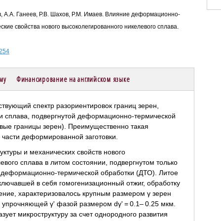
ов, А.А. Ганеев, Р.В. Шахов, Р.М. Имаев. Влияние деформационно-
ские свойства нового высоколегированного никелевого сплава.
-254
ему
Финансирование на английском языке
ктуры и механических свойств нового
евого сплава в литом состоянии, подвергнутом только
е деформационно-термической обработки (ДТО). Литое
ключавшей в себя гомогенизационный отжиг, обработку
ение, характеризовалось крупным размером γ зерен
упрочняющей γ' фазой размером dγ' = 0.1– 0.25 мкм.
зует микроструктуру за счет однородного развития