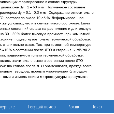
ечивающих формирование в сплаве структуры
 диапазоне dγ = 2 – 60 мкм. Полученное состояние
размером dγ' = 0.1– 0.3 мкм. Содержание относительно
ДТО, составляло около 10 об.%. Деформированное
 же условиях, что и в случае литого состояния. Были
енных состояний сплава на растяжение и длительную
на 30 – 50 % более высокую прочность при комнатной
тояние, подвергнутое только термической обработке.
ь значительно выше. Так, при комнатной температуре
δ =16 % в состоянии после ДТО и старения, и σВ / σ0.2
янии, подвергнутом только термической обработке.
залась значительно выше в состоянии после ДТО
войства сплава после ДТО объясняются, прежде всего,
тивным твердорастворным упрочнением благодаря
нтами и измельчением микроструктуры в результате
 журнале
Текущий номер
Архив
Поиск