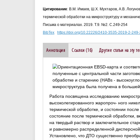
Цитирование
: В.М. Имаев, Ш.Х. Мухтаров, А.В. Логун
термической обработки на микроструктуру и механиче
Письма о материалах. 2019. Т.9. №2. С.249-254
BibTex
https://doi.org/10.22226/2410-3535-2019-2-249
Аннотация
Ссылки (16)
Другие статьи на эту т
Работа посвящена исследованию микростру
высоколегированного жаропроч- ного никел
термической обработке, и состоянии посл
состояние после термической обработки, в
на твердый раствор и заключительное стар
и равномерно распределенной дисперсной 
Установлено, что ДТО существенно преобра