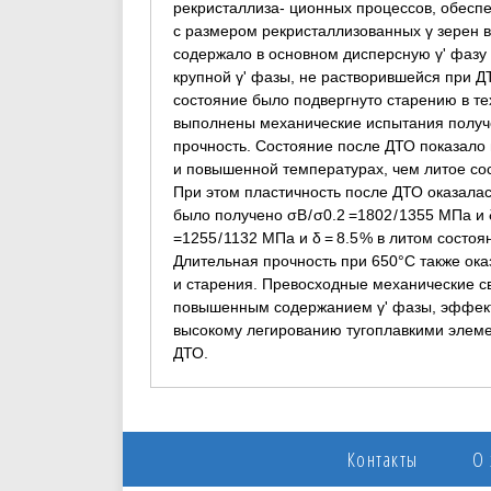
рекристаллиза- ционных процессов, обесп
с размером рекристаллизованных γ зерен в
содержало в основном дисперсную γ' фазу 
крупной γ' фазы, не растворившейся при 
состояние было подвергнуто старению в тех
выполнены механические испытания получ
прочность. Состояние после ДТО показало 
и повышенной температурах, чем литое сос
При этом пластичность после ДТО оказалас
было получено σВ / σ0.2 =1802 / 1355 МПа и 
=1255 / 1132 МПа и δ = 8.5 % в литом состо
Длительная прочность при 650°С также ока
и старения. Превосходные механические с
повышенным содержанием γ' фазы, эффек
высокому легированию тугоплавкими элеме
ДТО.
Контакты
О