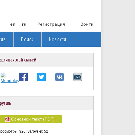
en
ru
Регистрация
Войти
хив
Поиск
Новости
делиться этой статьей
рузить
Основной текст (PDF)
росмотры: 926; Загрузки: 52