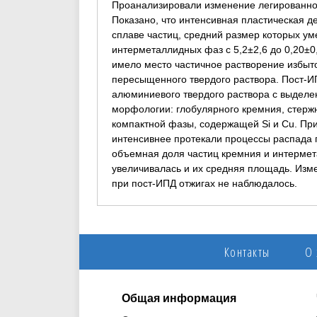
Проанализировали изменение легированнос
Показано, что интенсивная пластическая 
сплаве частиц, средний размер которых ум
интерметаллидных фаз с 5,2±2,6 до 0,20±0,
имело место частичное растворение избы
пересыщенного твердого раствора. Пост-И
алюминиевого твердого раствора с выделе
морфологии: глобулярного кремния, стержн
компактной фазы, содержащей Si и Cu. При
интенсивнее протекали процессы распада 
объемная доля частиц кремния и интермет
увеличивалась и их средняя площадь. Изм
при пост-ИПД отжигах не наблюдалось.
Контакты
О
Общая информация