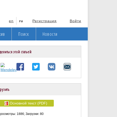
en
ru
Регистрация
Войти
хив
Поиск
Новости
делиться этой статьей
рузить
Основной текст (PDF)
росмотры: 1886; Загрузки: 80