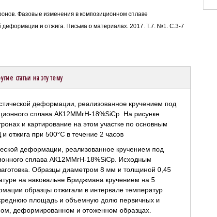
 Трифонов. Фазовые изменения в композиционном сплаве
еформации и отжига. Письма о материалах. 2017. Т.7. №1. С.3-7
угие статьи на эту тему
ческой деформации, реализованное кручением под
ционного сплава АК12ММгН-18%SiCp. Исходным
аготовка. Образцы диаметром 8 мм и толщиной 0,45
туре на наковальне Бриджмана кручением на 5
рмации образцы отжигали в интервале температур
 среднюю площадь и объемную долю первичных и
одном, деформированном и отоженном образцах.