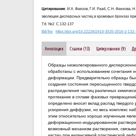
Цитирование
: И.А. Фаизов, Г.И. Рааб, С.Н. Фаизова, 
эволюции дисперсных частиц в хромовых бронзах при
Т.6. №2. С.132-137
BibTex
https://doi.org/10.22226/2410-3535-2016-2-132
Аннотация
Ссылки (13)
Цитирования (9)
Др
Образцы низколегированного дисперсионно
обработаны с использованием сочетания н
деформации. Предварительно образцы был
создания состояния пересыщенного твердо
распределения частиц различных химически
протекание в сплаве фазовых превращени
определено вносит вклад распад твердого
ускорения диффузии, но весь комплекс на
этим относительно хорошо изученным явл
деформационно-индуцированном растворен
возможный механизм растворения, связыв
частиц при интенсивной пластической деф