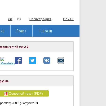
en
ru
Регистрация
Войти
хив
Поиск
Новости
делиться этой статьей
рузить
Основной текст (PDF)
росмотры: 805; Загрузки: 63