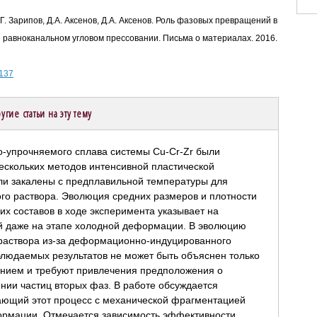
Н.Г. Зарипов, Д.А. Аксенов, Д.А. Аксенов. Роль фазовых превращений в
 равноканальном угловом прессовании. Письма о материалах. 2016.
-137
угие статьи на эту тему
-упрочняемого сплава системы Cu-Cr-Zr были
ескольких методов интенсивной пластической
и закалены с предплавильной температуры для
го раствора. Эволюция средних размеров и плотности
х составов в ходе эксперимента указывает на
й даже на этапе холодной деформации. В эволюцию
 раствора из-за деформационно-индуцированного
блюдаемых результатов не может быть объяснен только
ением и требуют привлечения предположения о
ии частиц вторых фаз. В работе обсуждается
ающий этот процесс с механической фрагментацией
ормации. Отмечается зависимость эффективности