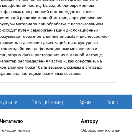
м морфологии частиц. Вывод об одновременном
ых фазовых превращений подтверждается также
стоянной решетки медной матрицы при увеличении
руктуры материала при обработке с использованием
оисходит путем самоорганизации дислокационных
одразумевает обратное влияние ансамбля дисперсионно-
виями для движения дислокаций, на структурные
о взаимодействие деформационных механизмов и
иц вторых фаз и растворения их в медной матрице,
характер распределения частиц и, как следствие, на
акое влияние может быть весьма сложным в сплавах,
дставлена частицами различных составов.
 журнале
Текущий номер
Архив
Поиск
Читателю
Автору
Текущий номер
Оформление статьи