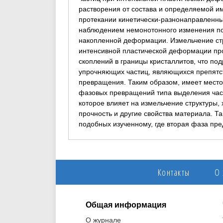
растворения от состава и определяемой и
протекании кинетически-разнонаправленн
наблюдением немонотонного изменения по
накопленной деформации. Измельчение ст
интенсивной пластической деформации пр
скоплений в границы кристаллитов, что п
упрочняющих частиц, являющихся препятст
превращения. Таким образом, имеет мест
фазовых превращений типа выделения част
которое влияет на измельчение структуры, 
прочность и другие свойства материала. Т
подобных изученному, где вторая фаза пре
Контакты
О
Общая информация
О журнале