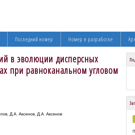
Последний номер
Номер в разработке
Ар
ий в эволюции дисперсных
По
зах при равноканальном угловом
Заг
ипов, Д.А. Аксенов, Д.А. Аксенов
П