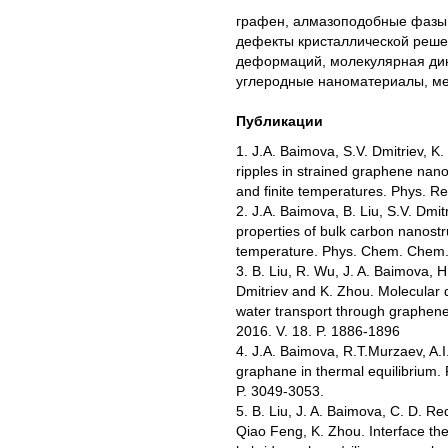
графен, алмазоподобные фазы
дефекты кристаллической решет
деформаций, молекулярная ди
углеродные наноматериалы, мех
Публикации
1. J.A. Baimova, S.V. Dmitriev, K.
ripples in strained graphene nan
and finite temperatures. Phys. Re
2. J.A. Baimova, B. Liu, S.V. Dmit
properties of bulk carbon nanostr
temperature. Phys. Chem. Chem. 
3. B. Liu, R. Wu, J. A. Baimova, 
Dmitriev and K. Zhou. Molecular 
water transport through graphen
2016. V. 18. P. 1886-1896
4. J.A. Baimova, R.T.Murzaev, A.I
graphane in thermal equilibrium. 
P. 3049-3053.
5. B. Liu, J. A. Baimova, C. D. Re
Qiao Feng, K. Zhou. Interface the