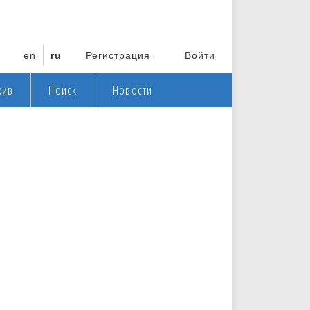
en
ru
Регистрация
Войти
хив
Поиск
Новости