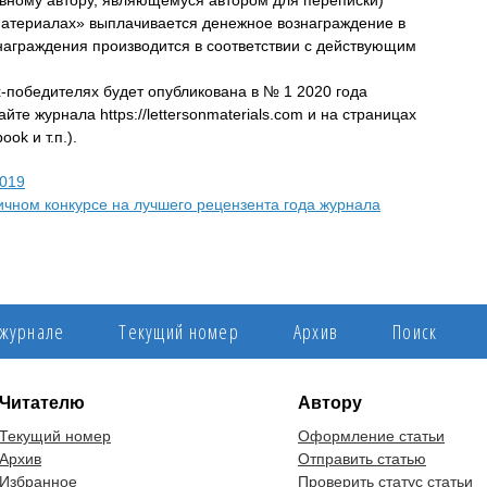
овному автору, являющемуся автором для переписки)
материалах» выплачивается денежное вознаграждение в
награждения производится в соответствии с действующим
-победителях будет опубликована в № 1 2020 года
те журнала https://lettersonmaterials.com и на страницах
ok и т.п.).
2019
чном конкурсе на лучшего рецензента года журнала
 журнале
Текущий номер
Архив
Поиск
Читателю
Автору
Текущий номер
Оформление статьи
Архив
Отправить статью
Избранное
Проверить статус статьи