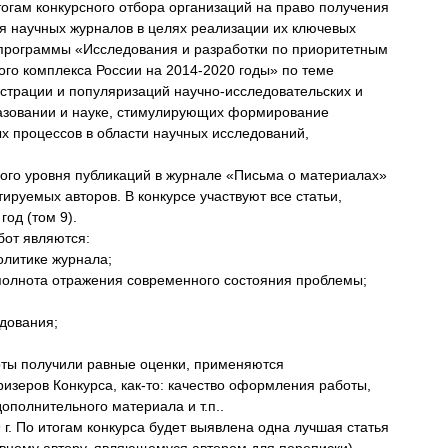
огам конкурсного отбора организаций на право получения
я научных журналов в целях реализации их ключевых
программы «Исследования и разработки по приоритетным
ого комплекса России на 2014-2020 годы» по теме
страции и популяризаций научно-исследовательских и
разовании и науке, стимулирующих формирование
х процессов в области научных исследований,
ого уровня публикаций в журнале «Письма о материалах»
ируемых авторов. В конкурсе участвуют все статьи,
од (том 9).
бот являются:
олитике журнала;
 полнота отражения современного состояния проблемы;
дования;
боты получили равные оценки, применяются
изеров Конкурса, как-то: качество оформления работы,
ополнительного материала и т.п..
 г. По итогам конкурса будет выявлена одна лучшая статья